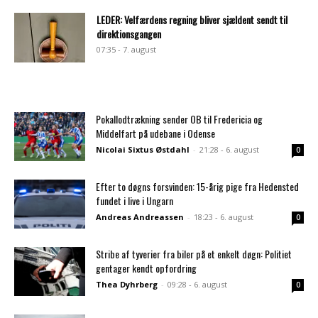
LEDER: Velfærdens regning bliver sjældent sendt til
direktionsgangen
07:35 - 7. august
Pokallodtrækning sender OB til Fredericia og
Middelfart på udebane i Odense
Nicolai Sixtus Østdahl
-
21:28 - 6. august
0
Efter to døgns forsvinden: 15-årig pige fra Hedensted
fundet i live i Ungarn
Andreas Andreassen
-
18:23 - 6. august
0
Stribe af tyverier fra biler på et enkelt døgn: Politiet
gentager kendt opfordring
Thea Dyhrberg
-
09:28 - 6. august
0