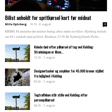
Bilist anholdt for spritkørsel kort før midnat
Mille Dyhrberg
-
10:15 - 8. august
0
KRIMI. Få minutter før midnat fredag aften måtte en bilist i Kolding forlade
sin bil i selskab med politiet. Klokken 23.56 fik Sydøstjyllands Politi...
Kvinde død efter påkørsel af tog ved Kolding:
Strækningen er åben...
12:33 - 7. august
Designertasker og smykker for 45.000 kroner stjålet
fra lejlighed i Kolding
09:20 - 7. august
Togtrafikken står stille ved Kolding efter
personpåkørsel
08:39 - 7. august