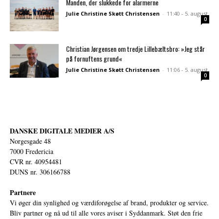
Manden, der slukkede for alarmerne
Julie Christine Skøtt Christensen
-
11:40 - 5. august
0
Christian Jørgensen om tredje Lillebæltsbro: »Jeg står
på fornuftens grund«
Julie Christine Skøtt Christensen
-
11:06 - 5. august
0
DANSKE DIGITALE MEDIER A/S
Norgesgade 48
7000 Fredericia
CVR nr. 40954481
DUNS nr. 306166788
Partnere
Vi øger din synlighed og værdiforøgelse af brand, produkter og service.
Bliv partner og nå ud til alle vores aviser i Syddanmark. Støt den frie