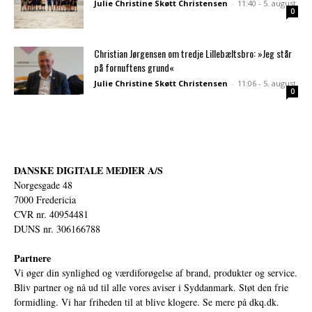
Julie Christine Skøtt Christensen
-
11:40 - 5. august
0
Christian Jørgensen om tredje Lillebæltsbro: »Jeg står
på fornuftens grund«
Julie Christine Skøtt Christensen
-
11:06 - 5. august
0
DANSKE DIGITALE MEDIER A/S
Norgesgade 48
7000 Fredericia
CVR nr. 40954481
DUNS nr. 306166788
Partnere
Vi øger din synlighed og værdiforøgelse af brand, produkter og service.
Bliv partner og nå ud til alle vores aviser i Syddanmark. Støt den frie
formidling. Vi har friheden til at blive klogere. Se mere på
dkq.dk.