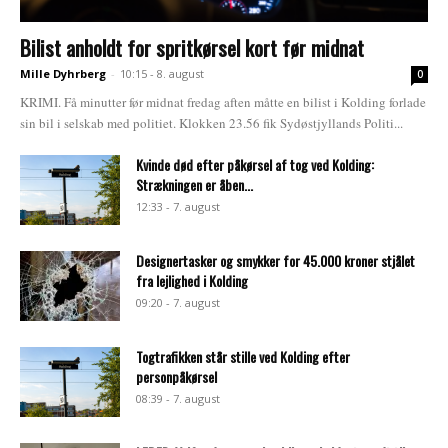
Bilist anholdt for spritkørsel kort før midnat
Mille Dyhrberg
-
10:15 - 8. august
0
KRIMI. Få minutter før midnat fredag aften måtte en bilist i Kolding forlade
sin bil i selskab med politiet. Klokken 23.56 fik Sydøstjyllands Politi...
Kvinde død efter påkørsel af tog ved Kolding:
Strækningen er åben...
12:33 - 7. august
Designertasker og smykker for 45.000 kroner stjålet
fra lejlighed i Kolding
09:20 - 7. august
Togtrafikken står stille ved Kolding efter
personpåkørsel
08:39 - 7. august