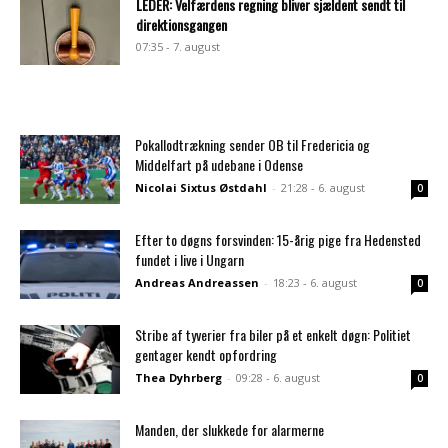
LEDER: Velfærdens regning bliver sjældent sendt til
direktionsgangen
07:35 - 7. august
Pokallodtrækning sender OB til Fredericia og
Middelfart på udebane i Odense
Nicolai Sixtus Østdahl
-
21:28 - 6. august
0
Efter to døgns forsvinden: 15-årig pige fra Hedensted
fundet i live i Ungarn
Andreas Andreassen
-
18:23 - 6. august
0
Stribe af tyverier fra biler på et enkelt døgn: Politiet
gentager kendt opfordring
Thea Dyhrberg
-
09:28 - 6. august
0
Manden, der slukkede for alarmerne