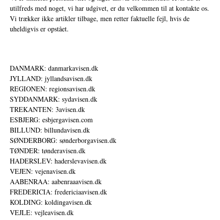
utilfreds med noget, vi har udgivet, er du velkommen til at kontakte os.
Vi trækker ikke artikler tilbage, men retter faktuelle fejl, hvis de
uheldigvis er opstået.
DANMARK: danmarkavisen.dk
JYLLAND: jyllandsavisen.dk
REGIONEN: regionsavisen.dk
SYDDANMARK: sydavisen.dk
TREKANTEN: 3avisen.dk
ESBJERG: esbjergavisen.com
BILLUND: billundavisen.dk
SØNDERBORG: sønderborgavisen.dk
TØNDER: tønderavisen.dk
HADERSLEV: haderslevavisen.dk
VEJEN: vejenavisen.dk
AABENRAA: aabenraaavisen.dk
FREDERICIA: fredericiaavisen.dk
KOLDING: koldingavisen.dk
VEJLE: vejleavisen.dk