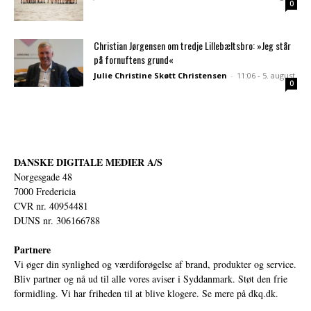
0
Christian Jørgensen om tredje Lillebæltsbro: »Jeg står
på fornuftens grund«
Julie Christine Skøtt Christensen
-
11:06 - 5. august
0
DANSKE DIGITALE MEDIER A/S
Norgesgade 48
7000 Fredericia
CVR nr. 40954481
DUNS nr. 306166788
Partnere
Vi øger din synlighed og værdiforøgelse af brand, produkter og service.
Bliv partner og nå ud til alle vores aviser i Syddanmark. Støt den frie
formidling. Vi har friheden til at blive klogere. Se mere på
dkq.dk.