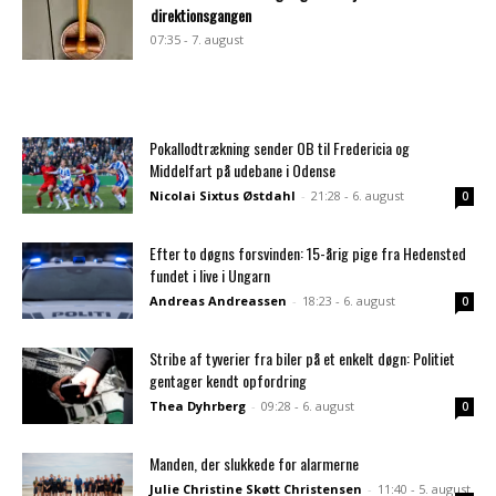
direktionsgangen
07:35 - 7. august
Pokallodtrækning sender OB til Fredericia og
Middelfart på udebane i Odense
Nicolai Sixtus Østdahl
-
21:28 - 6. august
0
Efter to døgns forsvinden: 15-årig pige fra Hedensted
fundet i live i Ungarn
Andreas Andreassen
-
18:23 - 6. august
0
Stribe af tyverier fra biler på et enkelt døgn: Politiet
gentager kendt opfordring
Thea Dyhrberg
-
09:28 - 6. august
0
Manden, der slukkede for alarmerne
Julie Christine Skøtt Christensen
-
11:40 - 5. august