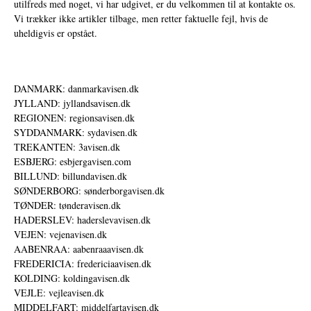
utilfreds med noget, vi har udgivet, er du velkommen til at kontakte os.
Vi trækker ikke artikler tilbage, men retter faktuelle fejl, hvis de
uheldigvis er opstået.
DANMARK: danmarkavisen.dk
JYLLAND: jyllandsavisen.dk
REGIONEN: regionsavisen.dk
SYDDANMARK: sydavisen.dk
TREKANTEN: 3avisen.dk
ESBJERG: esbjergavisen.com
BILLUND: billundavisen.dk
SØNDERBORG: sønderborgavisen.dk
TØNDER: tønderavisen.dk
HADERSLEV: haderslevavisen.dk
VEJEN: vejenavisen.dk
AABENRAA: aabenraaavisen.dk
FREDERICIA: fredericiaavisen.dk
KOLDING: koldingavisen.dk
VEJLE: vejleavisen.dk
MIDDELFART: middelfartavisen.dk