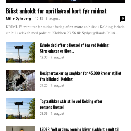
Bilist anholdt for spritkørsel kort før midnat
Mille Dyhrberg
-
10:15 - 8. august
0
KRIMI. Få minutter før midnat fredag aften måtte en bilist i Kolding forlade
sin bil i selskab med politiet. Klokken 23.56 fik Sydøstjyllands Politi...
Kvinde død efter påkørsel af tog ved Kolding:
Strækningen er åben...
12:33 - 7. august
Designertasker og smykker for 45.000 kroner stjålet
fra lejlighed i Kolding
09:20 - 7. august
Togtrafikken står stille ved Kolding efter
personpåkørsel
08:39 - 7. august
LEDER: Velfærdens regning bliver sjældent sendt til