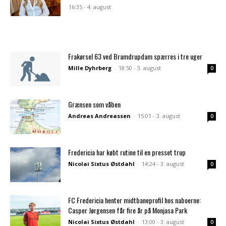
16:35 - 4. august
Frakørsel 63 ved Bramdrupdam spærres i tre uger
Mille Dyhrberg
-
18:50 - 3. august
0
Grænsen som våben
Andreas Andreassen
-
15:01 - 3. august
0
Fredericia har købt rutine til en presset trup
Nicolai Sixtus Østdahl
-
14:24 - 3. august
0
FC Fredericia henter midtbaneprofil hos naboerne:
Casper Jørgensen får fire år på Monjasa Park
Nicolai Sixtus Østdahl
-
13:00 - 3. august
0