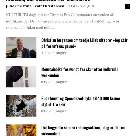
Julie Christine Skøtt Christensen
-
11:40 - 5. august
0
KULTUR. Til daglig lever Thomas Pap Goltermann i en verden af
notifikationer. Den 47-årige fredericianer sidder i en IT-afdeling, hvor
skærmene blinker med røde...
Christian Jørgensen om tredje Lillebæltsbro: »Jeg står
på fornuftens grund«
11:06 - 5. august
Mountainbike forsvandt fra skur efter indbrud i
weekenden
09:27 - 5. august
Rude knust og Specialized-cykel til 40.000 kroner
stjålet fra skur
09:25 - 5. august
Det begyndte som en redningsaktion, i dag er det en
virksomhed...