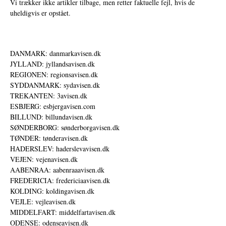
Vi trækker ikke artikler tilbage, men retter faktuelle fejl, hvis de
uheldigvis er opstået.
DANMARK: danmarkavisen.dk
JYLLAND: jyllandsavisen.dk
REGIONEN: regionsavisen.dk
SYDDANMARK: sydavisen.dk
TREKANTEN: 3avisen.dk
ESBJERG: esbjergavisen.com
BILLUND: billundavisen.dk
SØNDERBORG: sønderborgavisen.dk
TØNDER: tønderavisen.dk
HADERSLEV: haderslevavisen.dk
VEJEN: vejenavisen.dk
AABENRAA: aabenraaavisen.dk
FREDERICIA: fredericiaavisen.dk
KOLDING: koldingavisen.dk
VEJLE: vejleavisen.dk
MIDDELFART: middelfartavisen.dk
ODENSE: odenseavisen.dk