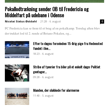
Pokallodtrækning sender OB til Fredericia og
Middelfart på udebane i Odense
Nicolai Sixtus Østdahl
-
21:28 - 6. august
0
FC Fredericia kan se frem til et brag af en pokalkamp. Torsdag aften blev
der trukket lod til 2. runde af Betano Pokalen, og...
Efter to døgns forsvinden: 15-årig pige fra Hedensted
fundet i live...
18:23 - 6. august
Stribe af tyverier fra biler på et enkelt døgn: Politiet
gentager...
09:28 - 6. august
Manden, der slukkede for alarmerne
11:40 - 5. august