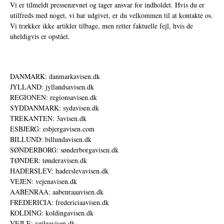
Vi er tilmeldt pressenævnet og tager ansvar for indholdet. Hvis du er
utilfreds med noget, vi har udgivet, er du velkommen til at kontakte os.
Vi trækker ikke artikler tilbage, men retter faktuelle fejl, hvis de
uheldigvis er opstået.
DANMARK: danmarkavisen.dk
JYLLAND: jyllandsavisen.dk
REGIONEN: regionsavisen.dk
SYDDANMARK: sydavisen.dk
TREKANTEN: 3avisen.dk
ESBJERG: esbjergavisen.com
BILLUND: billundavisen.dk
SØNDERBORG: sønderborgavisen.dk
TØNDER: tønderavisen.dk
HADERSLEV: haderslevavisen.dk
VEJEN: vejenavisen.dk
AABENRAA: aabenraaavisen.dk
FREDERICIA: fredericiaavisen.dk
KOLDING: koldingavisen.dk
VEJLE: vejleavisen.dk