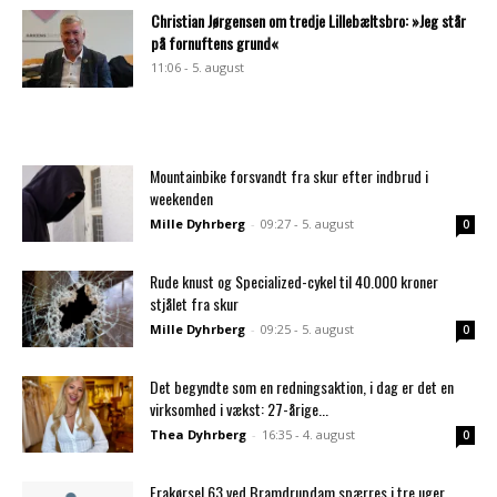
Christian Jørgensen om tredje Lillebæltsbro: »Jeg står
på fornuftens grund«
11:06 - 5. august
Mountainbike forsvandt fra skur efter indbrud i
weekenden
Mille Dyhrberg
-
09:27 - 5. august
0
Rude knust og Specialized-cykel til 40.000 kroner
stjålet fra skur
Mille Dyhrberg
-
09:25 - 5. august
0
Det begyndte som en redningsaktion, i dag er det en
virksomhed i vækst: 27-årige...
Thea Dyhrberg
-
16:35 - 4. august
0
Frakørsel 63 ved Bramdrupdam spærres i tre uger