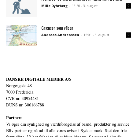
Mille Dyhrberg
-
18:50 - 3. august
0
Grænsen som våben
Andreas Andreassen
-
15:01 - 3. august
0
DANSKE DIGITALE MEDIER A/S
Norgesgade 48
7000 Fredericia
CVR nr. 40954481
DUNS nr. 306166788
Partnere
Vi øger din synlighed og værdiforøgelse af brand, produkter og service.
Bliv partner og nå ud til alle vores aviser i Syddanmark. Støt den frie
formidling. Vi har friheden til at blive klogere. Se mere på
dkq.dk.