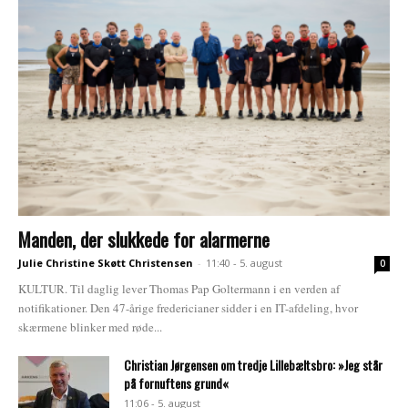
Manden, der slukkede for alarmerne
Julie Christine Skøtt Christensen
-
11:40 - 5. august
0
KULTUR. Til daglig lever Thomas Pap Goltermann i en verden af
notifikationer. Den 47-årige fredericianer sidder i en IT-afdeling, hvor
skærmene blinker med røde...
Christian Jørgensen om tredje Lillebæltsbro: »Jeg står
på fornuftens grund«
11:06 - 5. august