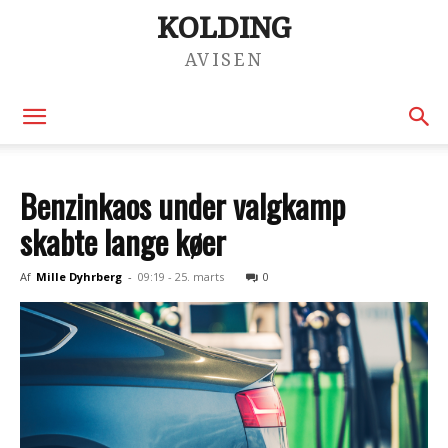
KOLDING
AVISEN
Benzinkaos under valgkamp
skabte lange køer
Af
Mille Dyhrberg
-
09:19 - 25. marts
0