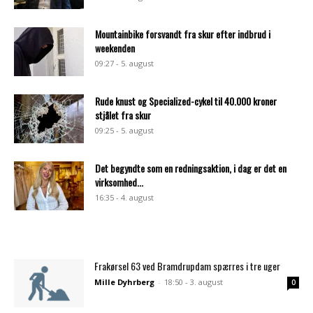
Mountainbike forsvandt fra skur efter indbrud i
weekenden
09:27 - 5. august
Rude knust og Specialized-cykel til 40.000 kroner
stjålet fra skur
09:25 - 5. august
Det begyndte som en redningsaktion, i dag er det en
virksomhed...
16:35 - 4. august
Frakørsel 63 ved Bramdrupdam spærres i tre uger
Mille Dyhrberg
-
18:50 - 3. august
0