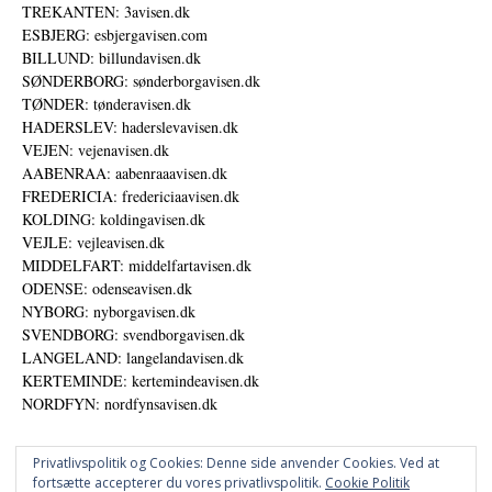
TREKANTEN: 3avisen.dk
ESBJERG: esbjergavisen.com
BILLUND: billundavisen.dk
SØNDERBORG: sønderborgavisen.dk
TØNDER: tønderavisen.dk
HADERSLEV: haderslevavisen.dk
VEJEN: vejenavisen.dk
AABENRAA: aabenraaavisen.dk
FREDERICIA: fredericiaavisen.dk
KOLDING: koldingavisen.dk
VEJLE: vejleavisen.dk
MIDDELFART: middelfartavisen.dk
ODENSE: odenseavisen.dk
NYBORG: nyborgavisen.dk
SVENDBORG: svendborgavisen.dk
LANGELAND: langelandavisen.dk
KERTEMINDE: kertemindeavisen.dk
NORDFYN: nordfynsavisen.dk
Privatlivspolitik og Cookies: Denne side anvender Cookies. Ved at
fortsætte accepterer du vores privatlivspolitik.
Cookie Politik