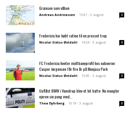
Grænsen som våben
Andreas Andreassen
-
15:01 - 3. august
0
Fredericia har købt rutine til en presset trup
Nicolai Sixtus Østdahl
-
14:24 - 3. august
0
FC Fredericia henter midtbaneprofil hos naboerne:
Casper Jørgensen får fire år på Monjasa Park
Nicolai Sixtus Østdahl
-
13:00 - 3. august
0
Uaflåst BMW i Vamdrup blev et let bytte: Nu mangler
ejeren sin pung med...
Thea Dyhrberg
-
10:19 - 3. august
0