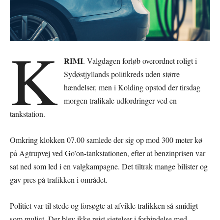
K
RIMI
. Valgdagen forløb overordnet roligt i
Sydøstjyllands politikreds uden større
hændelser, men i Kolding opstod der tirsdag
morgen trafikale udfordringer ved en
tankstation.
Omkring klokken 07.00 samlede der sig op mod 300 meter kø
på Agtrupvej ved Go’on-tankstationen, efter at benzinprisen var
sat ned som led i en valgkampagne. Det tiltrak mange bilister og
gav pres på trafikken i området.
Politiet var til stede og forsøgte at afvikle trafikken så smidigt
som muligt. Der blev ikke rejst sigtelser i forbindelse med