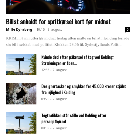
Bilist anholdt for spritkørsel kort før midnat
Mille Dyhrberg
-
10:15 - 8. august
0
KRIMI. Få minutter før midnat fredag aften måtte en bilist i Kolding forlade
sin bil i selskab med politiet. Klokken 23.56 fik Sydøstjyllands Politi...
Kvinde død efter påkørsel af tog ved Kolding:
Strækningen er åben...
12:33 - 7. august
Designertasker og smykker for 45.000 kroner stjålet
fra lejlighed i Kolding
09:20 - 7. august
Togtrafikken står stille ved Kolding efter
personpåkørsel
08:39 - 7. august