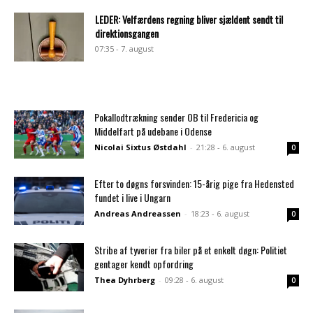
LEDER: Velfærdens regning bliver sjældent sendt til
direktionsgangen
07:35 - 7. august
Pokallodtrækning sender OB til Fredericia og
Middelfart på udebane i Odense
Nicolai Sixtus Østdahl
-
21:28 - 6. august
0
Efter to døgns forsvinden: 15-årig pige fra Hedensted
fundet i live i Ungarn
Andreas Andreassen
-
18:23 - 6. august
0
Stribe af tyverier fra biler på et enkelt døgn: Politiet
gentager kendt opfordring
Thea Dyhrberg
-
09:28 - 6. august
0