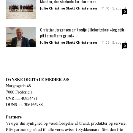
Manden, der slukkede for alarmerne
Julie Christine Skøtt Christensen
-
11:40 - 5. august
0
Christian Jørgensen om tredje Lillebæltsbro: »Jeg står
på fornuftens grund«
Julie Christine Skøtt Christensen
-
11:06 - 5. august
0
DANSKE DIGITALE MEDIER A/S
Norgesgade 48
7000 Fredericia
CVR nr. 40954481
DUNS nr. 306166788
Partnere
Vi øger din synlighed og værdiforøgelse af brand, produkter og service.
Bliv partner og nå ud til alle vores aviser i Syddanmark. Støt den frie