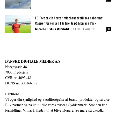
FC Fredericia henter midtbaneprofil hos naboerne:
Casper Jørgensen får fire år på Monjasa Park
Nicolai Sixtus Østdahl
-
13:00 - 3. august
0
DANSKE DIGITALE MEDIER A/S
Norgesgade 48
7000 Fredericia
CVR nr. 40954481
DUNS nr. 306166788
Partnere
Vi øger din synlighed og værdiforøgelse af brand, produkter og service.
Bliv partner og nå ud til alle vores aviser i Syddanmark. Støt den frie
formidling. Vi har friheden til at blive klogere. Se mere på
dkq.dk.