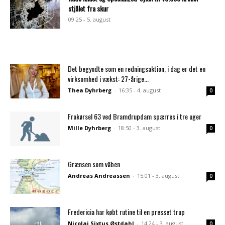
stjålet fra skur
09:25 - 5. august
Det begyndte som en redningsaktion, i dag er det en
virksomhed i vækst: 27-årige...
Thea Dyhrberg
-
16:35 - 4. august
0
Frakørsel 63 ved Bramdrupdam spærres i tre uger
Mille Dyhrberg
-
18:50 - 3. august
0
Grænsen som våben
Andreas Andreassen
-
15:01 - 3. august
0
Fredericia har købt rutine til en presset trup
Nicolai Sixtus Østdahl
-
14:24 - 3. august
0