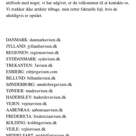
utilfreds med noget, vi har udgivet, er du velkommen til at kontakte os.
Vi trækker ikke artikler tilbage, men retter faktuelle fejl, hvis de
uheldigvis er opstået.
DANMARK: danmarkavisen.dk
JYLLAND: jyllandsavisen.dk
REGIONEN: regionsavisen.dk
SYDDANMARK: sydavisen.dk
TREKANTEN: 3avisen.dk
ESBJERG: esbjergavisen.com
BILLUND: billundavisen.dk
SØNDERBORG: sønderborgavisen.dk
TØNDER: tønderavisen.dk
HADERSLEV: haderslevavisen.dk
VEJEN: vejenavisen.dk
AABENRAA: aabenraaavisen.dk
FREDERICIA: fredericiaavisen.dk
KOLDING: koldingavisen.dk
VEJLE: vejleavisen.dk
MIDDELFART: middelfartavisen.dk