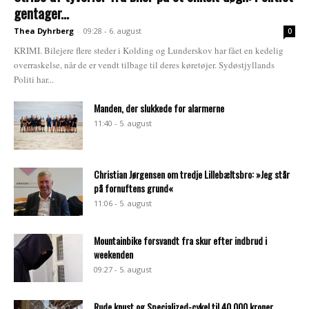
gentager...
Thea Dyhrberg
-
09:28 - 6. august
0
KRIMI. Bilejere flere steder i Kolding og Lunderskov har fået en kedelig
overraskelse, når de er vendt tilbage til deres køretøjer. Sydøstjyllands
Politi har...
Manden, der slukkede for alarmerne
11:40 - 5. august
Christian Jørgensen om tredje Lillebæltsbro: »Jeg står
på fornuftens grund«
11:06 - 5. august
Mountainbike forsvandt fra skur efter indbrud i
weekenden
09:27 - 5. august
Rude knust og Specialized-cykel til 40.000 kroner