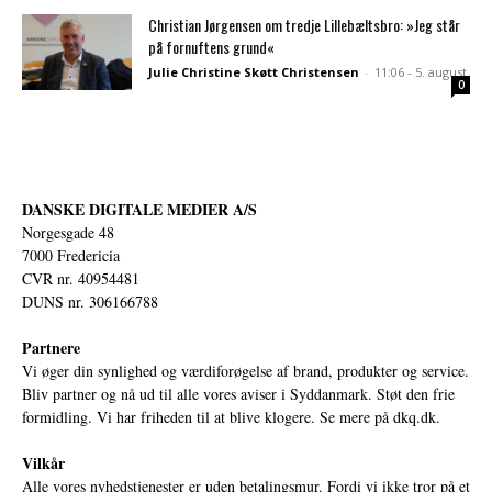
Christian Jørgensen om tredje Lillebæltsbro: »Jeg står
på fornuftens grund«
Julie Christine Skøtt Christensen
-
11:06 - 5. august
0
DANSKE DIGITALE MEDIER A/S
Norgesgade 48
7000 Fredericia
CVR nr. 40954481
DUNS nr. 306166788
Partnere
Vi øger din synlighed og værdiforøgelse af brand, produkter og service.
Bliv partner og nå ud til alle vores aviser i Syddanmark. Støt den frie
formidling. Vi har friheden til at blive klogere. Se mere på
dkq.dk.
Vilkår
Alle vores nyhedstjenester er uden betalingsmur. Fordi vi ikke tror på et