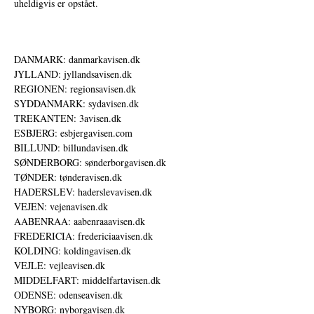
uheldigvis er opstået.
DANMARK: danmarkavisen.dk
JYLLAND: jyllandsavisen.dk
REGIONEN: regionsavisen.dk
SYDDANMARK: sydavisen.dk
TREKANTEN: 3avisen.dk
ESBJERG: esbjergavisen.com
BILLUND: billundavisen.dk
SØNDERBORG: sønderborgavisen.dk
TØNDER: tønderavisen.dk
HADERSLEV: haderslevavisen.dk
VEJEN: vejenavisen.dk
AABENRAA: aabenraaavisen.dk
FREDERICIA: fredericiaavisen.dk
KOLDING: koldingavisen.dk
VEJLE: vejleavisen.dk
MIDDELFART: middelfartavisen.dk
ODENSE: odenseavisen.dk
NYBORG: nyborgavisen.dk