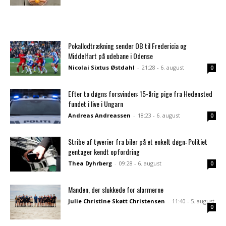
Pokallodtrækning sender OB til Fredericia og
Middelfart på udebane i Odense
Nicolai Sixtus Østdahl
-
21:28 - 6. august
0
Efter to døgns forsvinden: 15-årig pige fra Hedensted
fundet i live i Ungarn
Andreas Andreassen
-
18:23 - 6. august
0
Stribe af tyverier fra biler på et enkelt døgn: Politiet
gentager kendt opfordring
Thea Dyhrberg
-
09:28 - 6. august
0
Manden, der slukkede for alarmerne
Julie Christine Skøtt Christensen
-
11:40 - 5. august
0