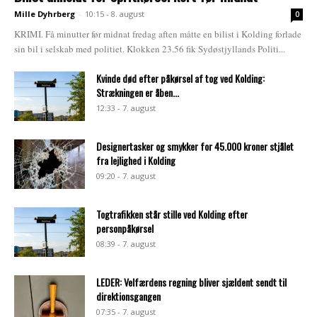
Mille Dyhrberg
-
10:15 - 8. august
0
KRIMI. Få minutter før midnat fredag aften måtte en bilist i Kolding forlade
sin bil i selskab med politiet. Klokken 23.56 fik Sydøstjyllands Politi...
Kvinde død efter påkørsel af tog ved Kolding:
Strækningen er åben...
12:33 - 7. august
Designertasker og smykker for 45.000 kroner stjålet
fra lejlighed i Kolding
09:20 - 7. august
Togtrafikken står stille ved Kolding efter
personpåkørsel
08:39 - 7. august
LEDER: Velfærdens regning bliver sjældent sendt til
direktionsgangen
07:35 - 7. august