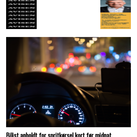
Bilist anholdt for spritkørsel kort før midnat