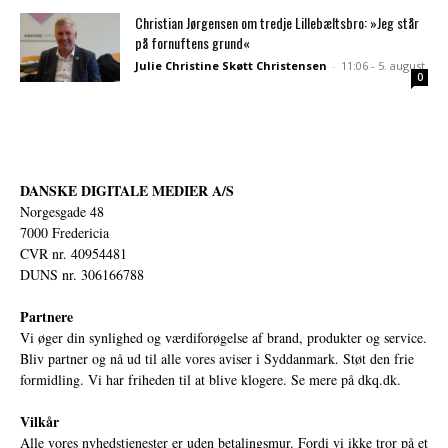
Christian Jørgensen om tredje Lillebæltsbro: »Jeg står
på fornuftens grund«
Julie Christine Skøtt Christensen
-
11:06 - 5. august
0
DANSKE DIGITALE MEDIER A/S
Norgesgade 48
7000 Fredericia
CVR nr. 40954481
DUNS nr. 306166788
Partnere
Vi øger din synlighed og værdiforøgelse af brand, produkter og service.
Bliv partner og nå ud til alle vores aviser i Syddanmark. Støt den frie
formidling. Vi har friheden til at blive klogere. Se mere på
dkq.dk.
Vilkår
Alle vores nyhedstjenester er uden betalingsmur. Fordi vi ikke tror på et