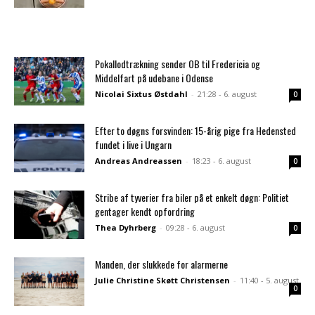
Pokallodtrækning sender OB til Fredericia og
Middelfart på udebane i Odense
Nicolai Sixtus Østdahl
-
21:28 - 6. august
0
Efter to døgns forsvinden: 15-årig pige fra Hedensted
fundet i live i Ungarn
Andreas Andreassen
-
18:23 - 6. august
0
Stribe af tyverier fra biler på et enkelt døgn: Politiet
gentager kendt opfordring
Thea Dyhrberg
-
09:28 - 6. august
0
Manden, der slukkede for alarmerne
Julie Christine Skøtt Christensen
-
11:40 - 5. august
0