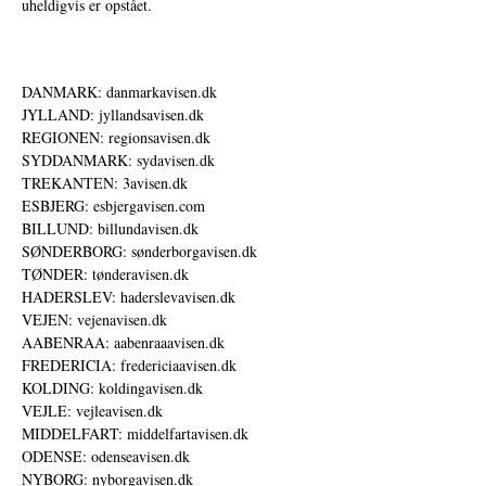
uheldigvis er opstået.
DANMARK: danmarkavisen.dk
JYLLAND: jyllandsavisen.dk
REGIONEN: regionsavisen.dk
SYDDANMARK: sydavisen.dk
TREKANTEN: 3avisen.dk
ESBJERG: esbjergavisen.com
BILLUND: billundavisen.dk
SØNDERBORG: sønderborgavisen.dk
TØNDER: tønderavisen.dk
HADERSLEV: haderslevavisen.dk
VEJEN: vejenavisen.dk
AABENRAA: aabenraaavisen.dk
FREDERICIA: fredericiaavisen.dk
KOLDING: koldingavisen.dk
VEJLE: vejleavisen.dk
MIDDELFART: middelfartavisen.dk
ODENSE: odenseavisen.dk
NYBORG: nyborgavisen.dk