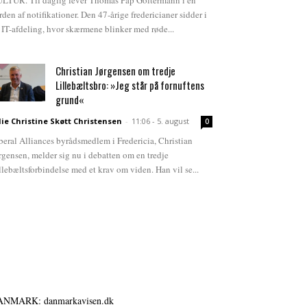
LTUR. Til daglig lever Thomas Pap Goltermann i en
rden af notifikationer. Den 47-årige fredericianer sidder i
 IT-afdeling, hvor skærmene blinker med røde...
Christian Jørgensen om tredje
Lillebæltsbro: »Jeg står på fornuftens
grund«
lie Christine Skøtt Christensen
-
11:06 - 5. august
0
beral Alliances byrådsmedlem i Fredericia, Christian
rgensen, melder sig nu i debatten om en tredje
llebæltsforbindelse med et krav om viden. Han vil se...
ANMARK: danmarkavisen.dk