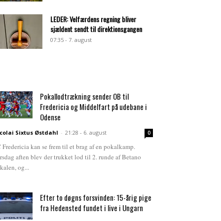
LEDER: Velfærdens regning bliver
sjældent sendt til direktionsgangen
07:35 - 7. august
Pokallodtrækning sender OB til
Fredericia og Middelfart på udebane i
Odense
colai Sixtus Østdahl
-
21:28 - 6. august
0
 Fredericia kan se frem til et brag af en pokalkamp.
rsdag aften blev der trukket lod til 2. runde af Betano
kalen, og...
Efter to døgns forsvinden: 15-årig pige
fra Hedensted fundet i live i Ungarn