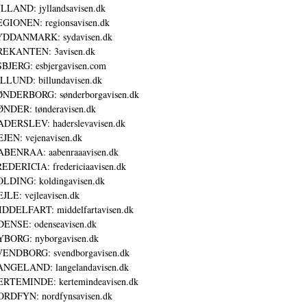
LLAND: jyllandsavisen.dk
GIONEN: regionsavisen.dk
YDDANMARK: sydavisen.dk
REKANTEN: 3avisen.dk
BJERG: esbjergavisen.com
LLUND: billundavisen.dk
NDERBORG: sønderborgavisen.dk
NDER: tønderavisen.dk
DERSLEV: haderslevavisen.dk
JEN: vejenavisen.dk
BENRAA: aabenraaavisen.dk
EDERICIA: fredericiaavisen.dk
LDING: koldingavisen.dk
JLE: vejleavisen.dk
DDELFART: middelfartavisen.dk
ENSE: odenseavisen.dk
BORG: nyborgavisen.dk
ENDBORG: svendborgavisen.dk
NGELAND: langelandavisen.dk
RTEMINDE: kertemindeavisen.dk
RDFYN: nordfynsavisen.dk