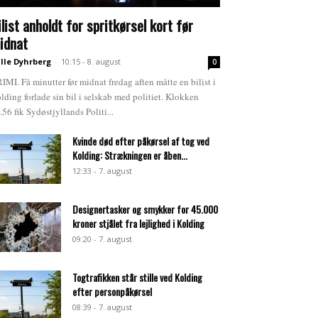
ilist anholdt for spritkørsel kort før
idnat
lle Dyhrberg
-
10:15 - 8. august
0
IMI. Få minutter før midnat fredag aften måtte en bilist i
lding forlade sin bil i selskab med politiet. Klokken
.56 fik Sydøstjyllands Politi...
Kvinde død efter påkørsel af tog ved
Kolding: Strækningen er åben...
12:33 - 7. august
Designertasker og smykker for 45.000
kroner stjålet fra lejlighed i Kolding
09:20 - 7. august
Togtrafikken står stille ved Kolding
efter personpåkørsel
08:39 - 7. august