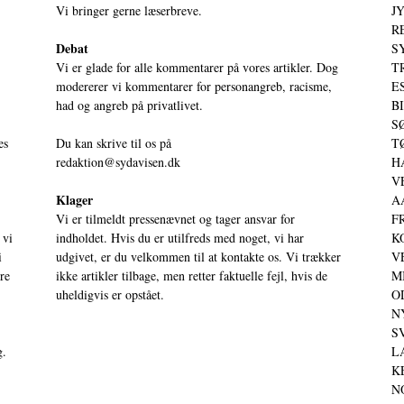
Vi bringer gerne læserbreve.
JY
RE
Debat
S
Vi er glade for alle kommentarer på vores artikler. Dog
T
modererer vi kommentarer for personangreb, racisme,
ES
had og angreb på privatlivet.
BI
SØ
es
Du kan skrive til os på
TØ
redaktion@sydavisen.dk
HA
VE
Klager
AA
Vi er tilmeldt pressenævnet og tager ansvar for
FR
 vi
indholdet. Hvis du er utilfreds med noget, vi har
KO
i
udgivet, er du velkommen til at kontakte os. Vi trækker
VE
ere
ikke artikler tilbage, men retter faktuelle fejl, hvis de
MI
uheldigvis er opstået.
OD
NY
SV
g.
LA
KE
NO