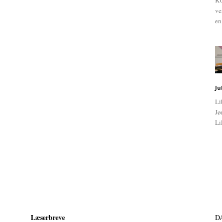
KU
ve
en
Ju
Li
Jø
Li
Læserbreve
D