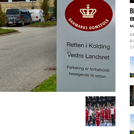
B
m
Mi
KR
Ko
23