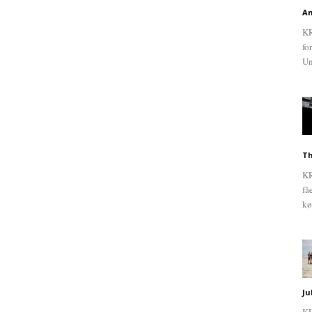
An
KR
fo
Un
Th
KR
få
kø
Ju