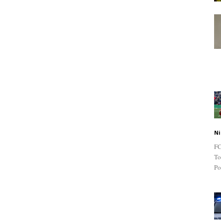
Ni
FC
To
Po