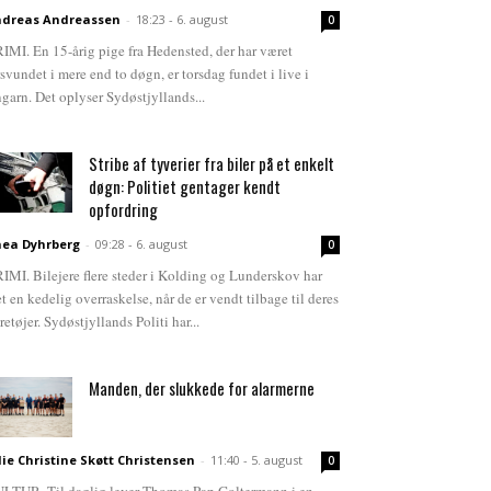
dreas Andreassen
-
18:23 - 6. august
0
IMI. En 15-årig pige fra Hedensted, der har været
rsvundet i mere end to døgn, er torsdag fundet i live i
garn. Det oplyser Sydøstjyllands...
Stribe af tyverier fra biler på et enkelt
døgn: Politiet gentager kendt
opfordring
ea Dyhrberg
-
09:28 - 6. august
0
IMI. Bilejere flere steder i Kolding og Lunderskov har
et en kedelig overraskelse, når de er vendt tilbage til deres
retøjer. Sydøstjyllands Politi har...
Manden, der slukkede for alarmerne
lie Christine Skøtt Christensen
-
11:40 - 5. august
0