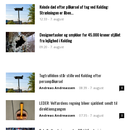
Kvinde død efter påkørsel af tog ved Kolding:
Strækningen er åben...
12:33 - 7. august
Designertasker og smykker for 45.000 kroner stjålet
fra lejlighed i Kolding
09:20 - 7. august
Togtrafikken står stille ved Kolding efter
personpåkørsel
Andreas Andreassen
-
08:39 - 7. august
0
LEDER: Velfærdens regning bliver sjældent sendt til
direktionsgangen
Andreas Andreassen
-
07:35 - 7. august
0