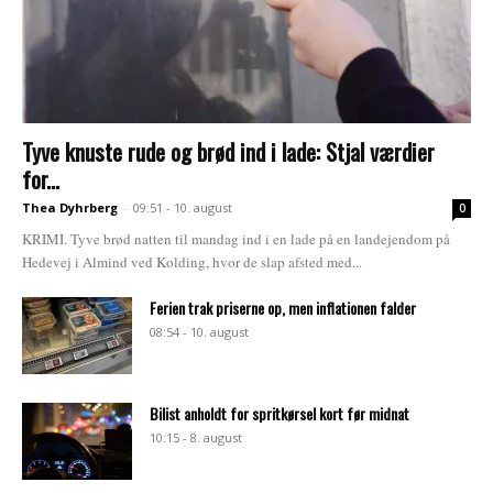
Tyve knuste rude og brød ind i lade: Stjal værdier
for...
Thea Dyhrberg
-
09:51 - 10. august
0
KRIMI. Tyve brød natten til mandag ind i en lade på en landejendom på
Hedevej i Almind ved Kolding, hvor de slap afsted med...
Ferien trak priserne op, men inflationen falder
08:54 - 10. august
Bilist anholdt for spritkørsel kort før midnat
10:15 - 8. august