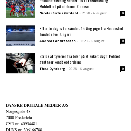
Pokallodtrækning sender OB til Fredericia og
Middelfart på udebane i Odense
Nicolai Sixtus Østdahl
-
21:28 - 6. august
0
Efter to døgns forsvinden: 15-årig pige fra Hedensted
fundet i live i Ungarn
Andreas Andreassen
-
18:23 - 6. august
0
Stribe af tyverier fra biler på et enkelt døgn: Politiet
gentager kendt opfordring
Thea Dyhrberg
-
09:28 - 6. august
0
DANSKE DIGITALE MEDIER A/S
Norgesgade 48
7000 Fredericia
CVR nr. 40954481
DUNS nr. 306166788