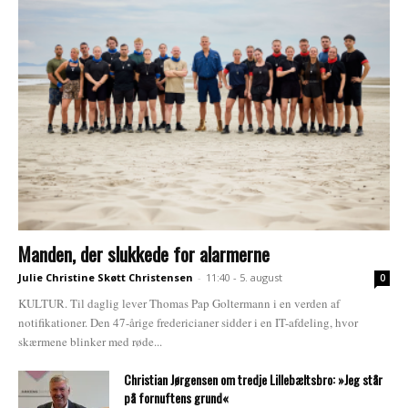
Manden, der slukkede for alarmerne
Julie Christine Skøtt Christensen
-
11:40 - 5. august
0
KULTUR. Til daglig lever Thomas Pap Goltermann i en verden af
notifikationer. Den 47-årige fredericianer sidder i en IT-afdeling, hvor
skærmene blinker med røde...
Christian Jørgensen om tredje Lillebæltsbro: »Jeg står
på fornuftens grund«