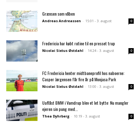
Grænsen som våben
Andreas Andreassen
-
15:01 - 3. august
0
Fredericia har købt rutine til en presset trup
Nicolai Sixtus Østdahl
-
14:24 - 3. august
0
FC Fredericia henter midtbaneprofil hos naboerne:
Casper Jørgensen får fire år på Monjasa Park
Nicolai Sixtus Østdahl
-
13:00 - 3. august
0
Uaflåst BMW i Vamdrup blev et let bytte: Nu mangler
ejeren sin pung med...
Thea Dyhrberg
-
10:19 - 3. august
0