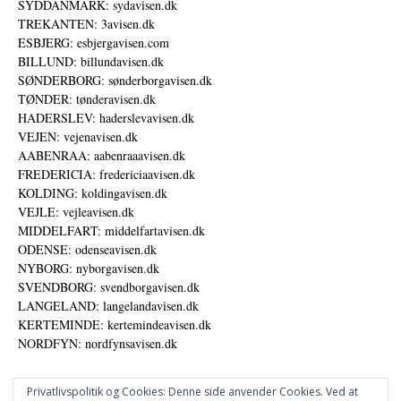
SYDDANMARK: sydavisen.dk
TREKANTEN: 3avisen.dk
ESBJERG: esbjergavisen.com
BILLUND: billundavisen.dk
SØNDERBORG: sønderborgavisen.dk
TØNDER: tønderavisen.dk
HADERSLEV: haderslevavisen.dk
VEJEN: vejenavisen.dk
AABENRAA: aabenraaavisen.dk
FREDERICIA: fredericiaavisen.dk
KOLDING: koldingavisen.dk
VEJLE: vejleavisen.dk
MIDDELFART: middelfartavisen.dk
ODENSE: odenseavisen.dk
NYBORG: nyborgavisen.dk
SVENDBORG: svendborgavisen.dk
LANGELAND: langelandavisen.dk
KERTEMINDE: kertemindeavisen.dk
NORDFYN: nordfynsavisen.dk
Privatlivspolitik og Cookies: Denne side anvender Cookies. Ved at