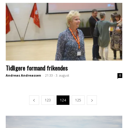
Tidligere formand frikendes
Andreas Andreassen
-
21:33 - 3. august
0
123
124
125