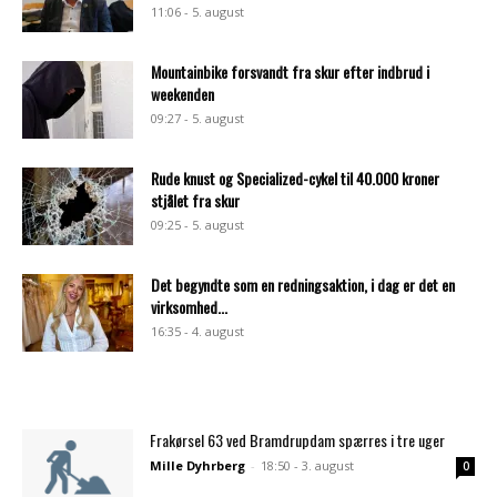
11:06 - 5. august
Mountainbike forsvandt fra skur efter indbrud i
weekenden
09:27 - 5. august
Rude knust og Specialized-cykel til 40.000 kroner
stjålet fra skur
09:25 - 5. august
Det begyndte som en redningsaktion, i dag er det en
virksomhed...
16:35 - 4. august
Frakørsel 63 ved Bramdrupdam spærres i tre uger
Mille Dyhrberg
-
18:50 - 3. august
0