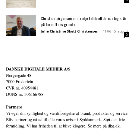
0
Christian Jørgensen om tredje Lillebæltsbro: »Jeg står
på fornuftens grund«
Julie Christine Skøtt Christensen
-
11:06 - 5. august
0
DANSKE DIGITALE MEDIER A/S
Norgesgade 48
7000 Fredericia
CVR nr. 40954481
DUNS nr. 306166788
Partnere
Vi øger din synlighed og værdiforøgelse af brand, produkter og service.
Bliv partner og nå ud til alle vores aviser i Syddanmark. Støt den frie
formidling. Vi har friheden til at blive klogere. Se mere på
dkq.dk.