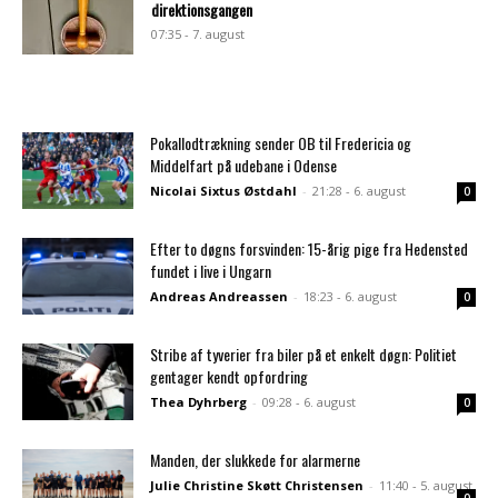
direktionsgangen
07:35 - 7. august
Pokallodtrækning sender OB til Fredericia og
Middelfart på udebane i Odense
Nicolai Sixtus Østdahl
-
21:28 - 6. august
0
Efter to døgns forsvinden: 15-årig pige fra Hedensted
fundet i live i Ungarn
Andreas Andreassen
-
18:23 - 6. august
0
Stribe af tyverier fra biler på et enkelt døgn: Politiet
gentager kendt opfordring
Thea Dyhrberg
-
09:28 - 6. august
0
Manden, der slukkede for alarmerne
Julie Christine Skøtt Christensen
-
11:40 - 5. august