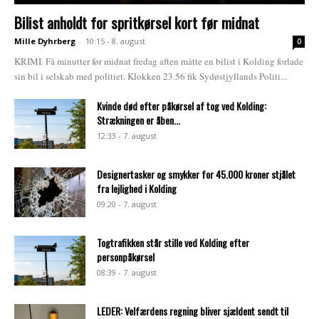
Bilist anholdt for spritkørsel kort før midnat
Mille Dyhrberg
-
10:15 - 8. august
0
KRIMI. Få minutter før midnat fredag aften måtte en bilist i Kolding forlade
sin bil i selskab med politiet. Klokken 23.56 fik Sydøstjyllands Politi...
Kvinde død efter påkørsel af tog ved Kolding:
Strækningen er åben...
12:33 - 7. august
Designertasker og smykker for 45.000 kroner stjålet
fra lejlighed i Kolding
09:20 - 7. august
Togtrafikken står stille ved Kolding efter
personpåkørsel
08:39 - 7. august
LEDER: Velfærdens regning bliver sjældent sendt til