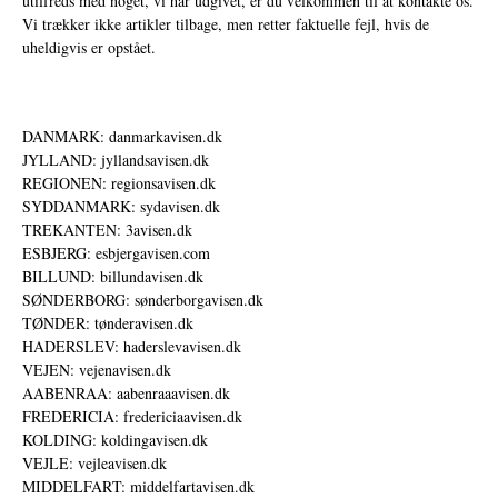
utilfreds med noget, vi har udgivet, er du velkommen til at kontakte os.
Vi trækker ikke artikler tilbage, men retter faktuelle fejl, hvis de
uheldigvis er opstået.
DANMARK: danmarkavisen.dk
JYLLAND: jyllandsavisen.dk
REGIONEN: regionsavisen.dk
SYDDANMARK: sydavisen.dk
TREKANTEN: 3avisen.dk
ESBJERG: esbjergavisen.com
BILLUND: billundavisen.dk
SØNDERBORG: sønderborgavisen.dk
TØNDER: tønderavisen.dk
HADERSLEV: haderslevavisen.dk
VEJEN: vejenavisen.dk
AABENRAA: aabenraaavisen.dk
FREDERICIA: fredericiaavisen.dk
KOLDING: koldingavisen.dk
VEJLE: vejleavisen.dk
MIDDELFART: middelfartavisen.dk