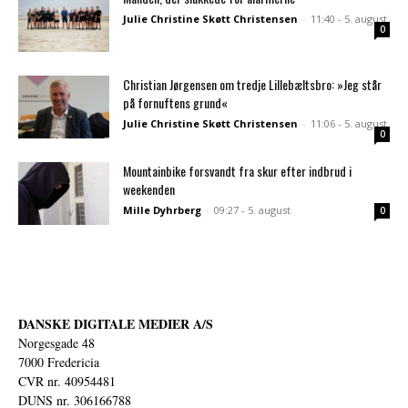
Julie Christine Skøtt Christensen
-
11:40 - 5. august
0
Christian Jørgensen om tredje Lillebæltsbro: »Jeg står
på fornuftens grund«
Julie Christine Skøtt Christensen
-
11:06 - 5. august
0
Mountainbike forsvandt fra skur efter indbrud i
weekenden
Mille Dyhrberg
-
09:27 - 5. august
0
DANSKE DIGITALE MEDIER A/S
Norgesgade 48
7000 Fredericia
CVR nr. 40954481
DUNS nr. 306166788