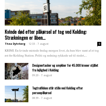
Kvinde død efter påkørsel af tog ved Kolding:
Strækningen er åben...
Thea Dyhrberg
-
12:33 - 7. august
0
KRIMI. En kvinde mistede fredag morgen livet, da hun blev ramt af et tog
øst for Kolding Station. Politi og redning rykkede ud til stedet,...
Designertasker og smykker for 45.000 kroner stjålet
fra lejlighed i Kolding
09:20 - 7. august
Togtrafikken står stille ved Kolding efter
personpåkørsel
08:39 - 7. august