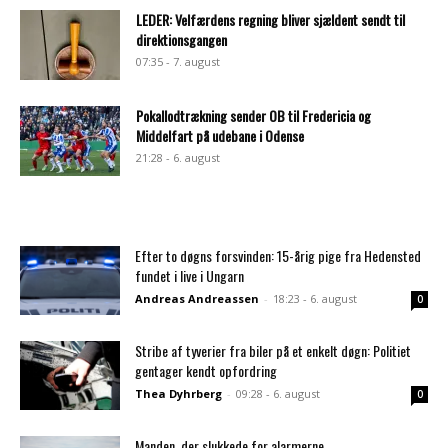
LEDER: Velfærdens regning bliver sjældent sendt til
direktionsgangen
07:35 - 7. august
Pokallodtrækning sender OB til Fredericia og
Middelfart på udebane i Odense
21:28 - 6. august
Efter to døgns forsvinden: 15-årig pige fra Hedensted
fundet i live i Ungarn
Andreas Andreassen
-
18:23 - 6. august
0
Stribe af tyverier fra biler på et enkelt døgn: Politiet
gentager kendt opfordring
Thea Dyhrberg
-
09:28 - 6. august
0
Manden, der slukkede for alarmerne