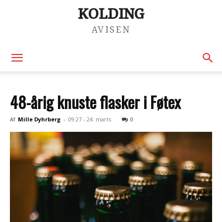
KOLDING
AVISEN
48-årig knuste flasker i Føtex
Af
Mille Dyhrberg
-
09:27 - 24. marts
0