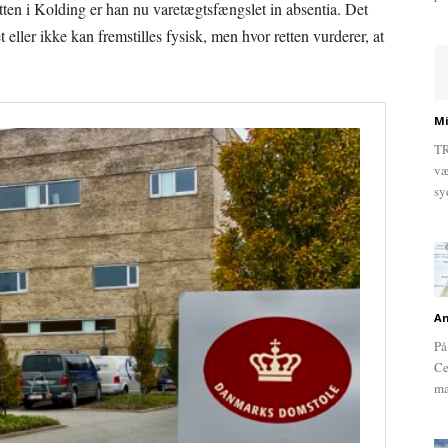
tten i Kolding er han nu varetægtsfængslet in absentia. Det
 eller ikke kan fremstilles fysisk, men hvor retten vurderer, at
Mi
TR
væ
sy
An
På
Ce
ma