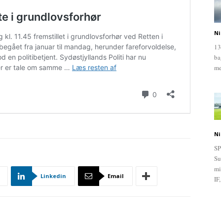
Ni
13
ba
me
Ni
SP
Su
mi
Linkedin
Email
IF,