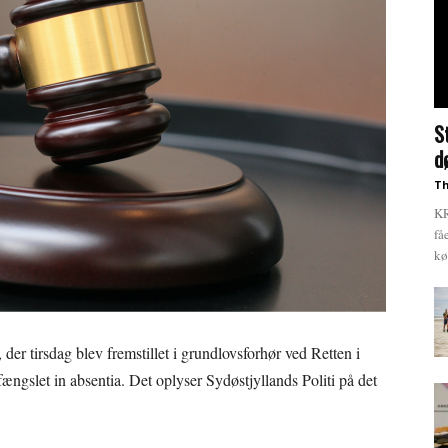
S
d
Th
KR
få
kø
 der tirsdag blev fremstillet i grundlovsforhør ved Retten i
ængslet in absentia. Det oplyser Sydøstjyllands Politi på det