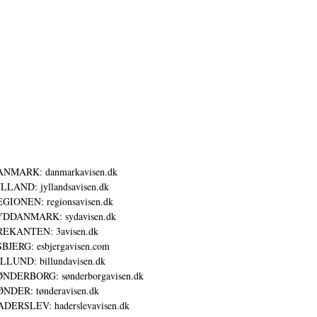
ANMARK: danmarkavisen.dk
LLAND: jyllandsavisen.dk
GIONEN: regionsavisen.dk
YDDANMARK: sydavisen.dk
REKANTEN: 3avisen.dk
BJERG: esbjergavisen.com
LLUND: billundavisen.dk
NDERBORG: sønderborgavisen.dk
NDER: tønderavisen.dk
DERSLEV: haderslevavisen.dk