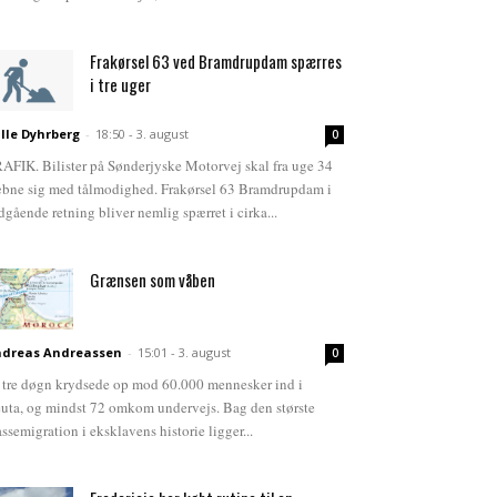
Frakørsel 63 ved Bramdrupdam spærres
i tre uger
lle Dyhrberg
-
18:50 - 3. august
0
AFIK. Bilister på Sønderjyske Motorvej skal fra uge 34
bne sig med tålmodighed. Frakørsel 63 Bramdrupdam i
dgående retning bliver nemlig spærret i cirka...
Grænsen som våben
dreas Andreassen
-
15:01 - 3. august
0
 tre døgn krydsede op mod 60.000 mennesker ind i
uta, og mindst 72 omkom undervejs. Bag den største
ssemigration i eksklavens historie ligger...