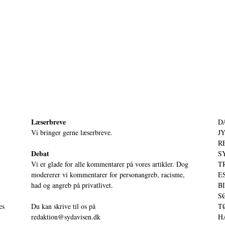
Læserbreve
D
Vi bringer gerne læserbreve.
JY
RE
Debat
S
Vi er glade for alle kommentarer på vores artikler. Dog
T
modererer vi kommentarer for personangreb, racisme,
ES
had og angreb på privatlivet.
BI
SØ
es
Du kan skrive til os på
TØ
redaktion@sydavisen.dk
HA