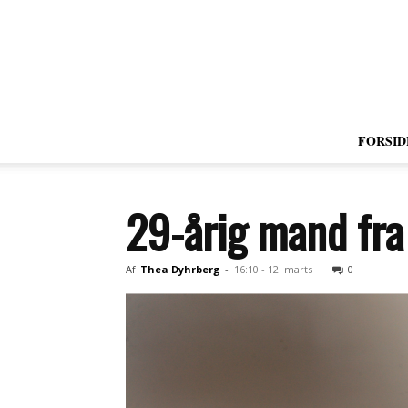
FORSID
29-årig mand fra
Af
Thea Dyhrberg
-
16:10 - 12. marts
0