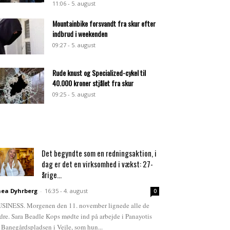
11:06 - 5. august
Mountainbike forsvandt fra skur efter
indbrud i weekenden
09:27 - 5. august
Rude knust og Specialized-cykel til
40.000 kroner stjålet fra skur
09:25 - 5. august
Det begyndte som en redningsaktion, i
dag er det en virksomhed i vækst: 27-
årige...
ea Dyhrberg
-
16:35 - 4. august
0
SINESS. Morgenen den 11. november lignede alle de
dre. Sara Beadle Kops mødte ind på arbejde i Panayotis
 Banegårdspladsen i Vejle, som hun...