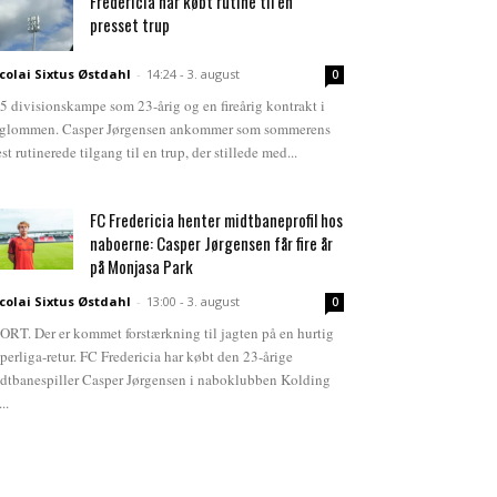
Fredericia har købt rutine til en
presset trup
colai Sixtus Østdahl
-
14:24 - 3. august
0
5 divisionskampe som 23-årig og en fireårig kontrakt i
glommen. Casper Jørgensen ankommer som sommerens
st rutinerede tilgang til en trup, der stillede med...
FC Fredericia henter midtbaneprofil hos
naboerne: Casper Jørgensen får fire år
på Monjasa Park
colai Sixtus Østdahl
-
13:00 - 3. august
0
ORT. Der er kommet forstærkning til jagten på en hurtig
perliga-retur. FC Fredericia har købt den 23-årige
dtbanespiller Casper Jørgensen i naboklubben Kolding
...