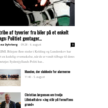
tribe af tyverier fra biler på et enkelt
øgn: Politiet gentager...
ea Dyhrberg
-
09:28 - 6. august
0
IMI. Bilejere flere steder i Kolding og Lunderskov har
et en kedelig overraskelse, når de er vendt tilbage til deres
retøjer. Sydøstjyllands Politi har...
Manden, der slukkede for alarmerne
11:40 - 5. august
Christian Jørgensen om tredje
Lillebæltsbro: »Jeg står på fornuftens
grund«