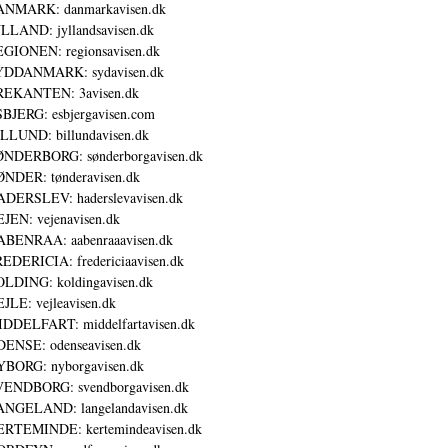
ANMARK: danmarkavisen.dk
LLAND: jyllandsavisen.dk
GIONEN: regionsavisen.dk
YDDANMARK: sydavisen.dk
REKANTEN: 3avisen.dk
BJERG: esbjergavisen.com
LLUND: billundavisen.dk
NDERBORG: sønderborgavisen.dk
NDER: tønderavisen.dk
DERSLEV: haderslevavisen.dk
JEN: vejenavisen.dk
BENRAA: aabenraaavisen.dk
EDERICIA: fredericiaavisen.dk
LDING: koldingavisen.dk
JLE: vejleavisen.dk
DDELFART: middelfartavisen.dk
ENSE: odenseavisen.dk
BORG: nyborgavisen.dk
ENDBORG: svendborgavisen.dk
NGELAND: langelandavisen.dk
RTEMINDE: kertemindeavisen.dk