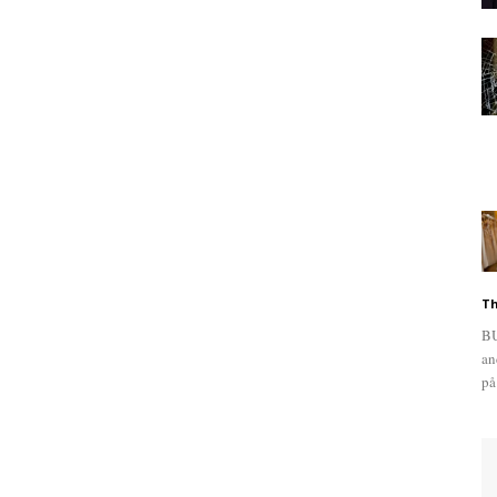
Th
BU
an
på