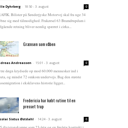
lle Dyhrberg
-
18:50 - 3. august
0
AFIK. Bilister på Sønderjyske Motorvej skal fra uge 34
bne sig med tålmodighed. Frakørsel 63 Bramdrupdam i
dgående retning bliver nemlig spærret i cirka...
Grænsen som våben
dreas Andreassen
-
15:01 - 3. august
0
 tre døgn krydsede op mod 60.000 mennesker ind i
uta, og mindst 72 omkom undervejs. Bag den største
ssemigration i eksklavens historie ligger...
Fredericia har købt rutine til en
presset trup
colai Sixtus Østdahl
-
14:24 - 3. august
0
5 divisionskampe som 23-årig og en fireårig kontrakt i