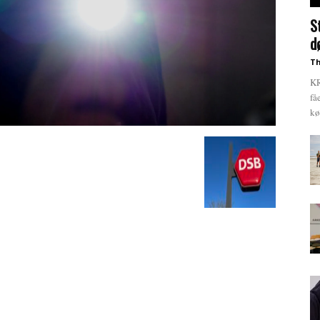
S
d
Th
KR
få
kø