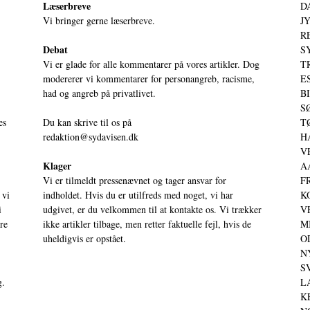
Læserbreve
D
Vi bringer gerne læserbreve.
JY
RE
Debat
S
Vi er glade for alle kommentarer på vores artikler. Dog
T
modererer vi kommentarer for personangreb, racisme,
ES
had og angreb på privatlivet.
BI
SØ
es
Du kan skrive til os på
TØ
redaktion@sydavisen.dk
HA
VE
Klager
AA
Vi er tilmeldt pressenævnet og tager ansvar for
FR
 vi
indholdet. Hvis du er utilfreds med noget, vi har
KO
i
udgivet, er du velkommen til at kontakte os. Vi trækker
VE
ere
ikke artikler tilbage, men retter faktuelle fejl, hvis de
MI
uheldigvis er opstået.
OD
NY
SV
g.
LA
KE