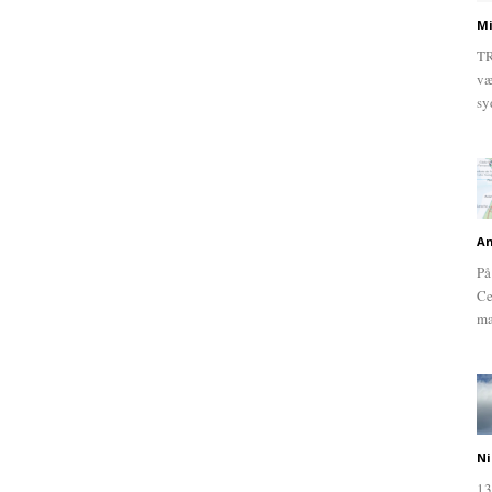
Mi
TR
væ
sy
An
På
Ce
ma
Ni
13