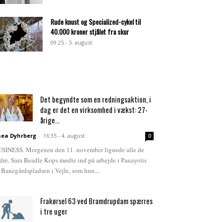
Rude knust og Specialized-cykel til
40.000 kroner stjålet fra skur
09:25 - 5. august
Det begyndte som en redningsaktion, i
dag er det en virksomhed i vækst: 27-
årige...
ea Dyhrberg
-
16:35 - 4. august
0
SINESS. Morgenen den 11. november lignede alle de
dre. Sara Beadle Kops mødte ind på arbejde i Panayotis
 Banegårdspladsen i Vejle, som hun...
Frakørsel 63 ved Bramdrupdam spærres
i tre uger