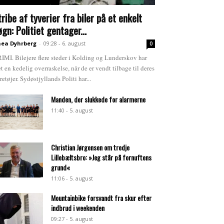
tribe af tyverier fra biler på et enkelt
øgn: Politiet gentager...
ea Dyhrberg
-
09:28 - 6. august
0
IMI. Bilejere flere steder i Kolding og Lunderskov har
et en kedelig overraskelse, når de er vendt tilbage til deres
retøjer. Sydøstjyllands Politi har...
Manden, der slukkede for alarmerne
11:40 - 5. august
Christian Jørgensen om tredje
Lillebæltsbro: »Jeg står på fornuftens
grund«
11:06 - 5. august
Mountainbike forsvandt fra skur efter
indbrud i weekenden
09:27 - 5. august