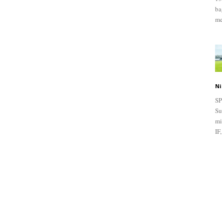
ba
me
Ni
SP
Su
mi
IF,