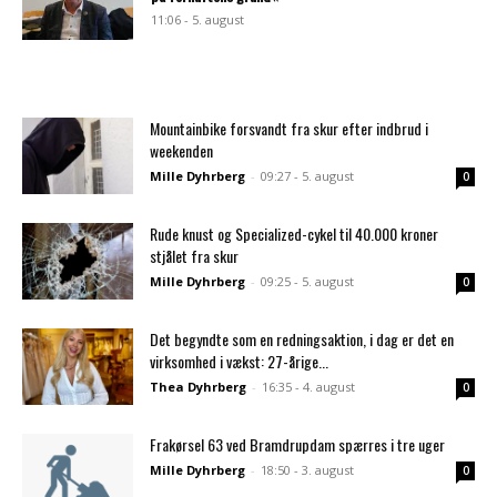
11:06 - 5. august
Mountainbike forsvandt fra skur efter indbrud i
weekenden
Mille Dyhrberg
-
09:27 - 5. august
0
Rude knust og Specialized-cykel til 40.000 kroner
stjålet fra skur
Mille Dyhrberg
-
09:25 - 5. august
0
Det begyndte som en redningsaktion, i dag er det en
virksomhed i vækst: 27-årige...
Thea Dyhrberg
-
16:35 - 4. august
0
Frakørsel 63 ved Bramdrupdam spærres i tre uger
Mille Dyhrberg
-
18:50 - 3. august
0