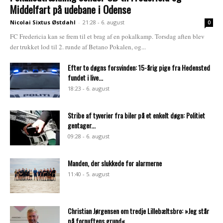
Middelfart på udebane i Odense
Nicolai Sixtus Østdahl
-
21:28 - 6. august
0
FC Fredericia kan se frem til et brag af en pokalkamp. Torsdag aften blev
der trukket lod til 2. runde af Betano Pokalen, og...
Efter to døgns forsvinden: 15-årig pige fra Hedensted
fundet i live...
18:23 - 6. august
Stribe af tyverier fra biler på et enkelt døgn: Politiet
gentager...
09:28 - 6. august
Manden, der slukkede for alarmerne
11:40 - 5. august
Christian Jørgensen om tredje Lillebæltsbro: »Jeg står
på fornuftens grund«