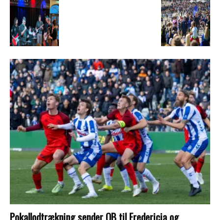
Pokallodtrækning sender OB til Fredericia og