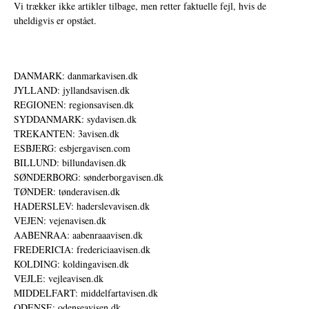
Vi trækker ikke artikler tilbage, men retter faktuelle fejl, hvis de
uheldigvis er opstået.
DANMARK: danmarkavisen.dk
JYLLAND: jyllandsavisen.dk
REGIONEN: regionsavisen.dk
SYDDANMARK: sydavisen.dk
TREKANTEN: 3avisen.dk
ESBJERG: esbjergavisen.com
BILLUND: billundavisen.dk
SØNDERBORG: sønderborgavisen.dk
TØNDER: tønderavisen.dk
HADERSLEV: haderslevavisen.dk
VEJEN: vejenavisen.dk
AABENRAA: aabenraaavisen.dk
FREDERICIA: fredericiaavisen.dk
KOLDING: koldingavisen.dk
VEJLE: vejleavisen.dk
MIDDELFART: middelfartavisen.dk
ODENSE: odenseavisen.dk