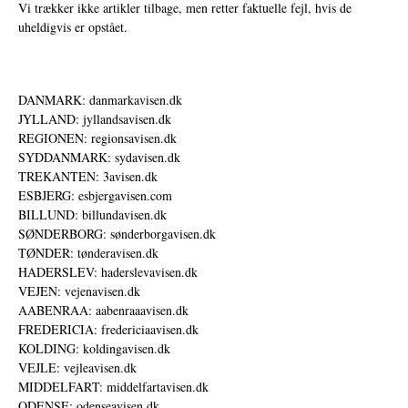
Vi trækker ikke artikler tilbage, men retter faktuelle fejl, hvis de
uheldigvis er opstået.
DANMARK: danmarkavisen.dk
JYLLAND: jyllandsavisen.dk
REGIONEN: regionsavisen.dk
SYDDANMARK: sydavisen.dk
TREKANTEN: 3avisen.dk
ESBJERG: esbjergavisen.com
BILLUND: billundavisen.dk
SØNDERBORG: sønderborgavisen.dk
TØNDER: tønderavisen.dk
HADERSLEV: haderslevavisen.dk
VEJEN: vejenavisen.dk
AABENRAA: aabenraaavisen.dk
FREDERICIA: fredericiaavisen.dk
KOLDING: koldingavisen.dk
VEJLE: vejleavisen.dk
MIDDELFART: middelfartavisen.dk
ODENSE: odenseavisen.dk