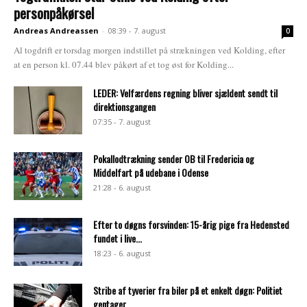
personpåkørsel
Andreas Andreassen
-
08:39 - 7. august
0
Al togdrift er torsdag morgen indstillet på strækningen ved Kolding, efter
at en person kl. 07.44 blev påkørt af et tog øst for Kolding...
LEDER: Velfærdens regning bliver sjældent sendt til
direktionsgangen
07:35 - 7. august
Pokallodtrækning sender OB til Fredericia og
Middelfart på udebane i Odense
21:28 - 6. august
Efter to døgns forsvinden: 15-årig pige fra Hedensted
fundet i live...
18:23 - 6. august
Stribe af tyverier fra biler på et enkelt døgn: Politiet
gentager...