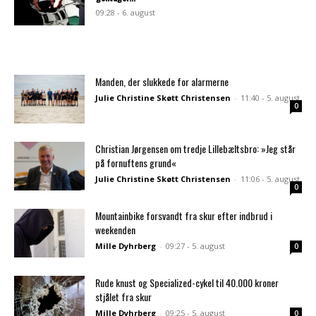
09:28 - 6. august
Manden, der slukkede for alarmerne
Julie Christine Skøtt Christensen
-
11:40 - 5. august
0
Christian Jørgensen om tredje Lillebæltsbro: »Jeg står
på fornuftens grund«
Julie Christine Skøtt Christensen
-
11:06 - 5. august
0
Mountainbike forsvandt fra skur efter indbrud i
weekenden
Mille Dyhrberg
-
09:27 - 5. august
0
Rude knust og Specialized-cykel til 40.000 kroner
stjålet fra skur
Mille Dyhrberg
-
09:25 - 5. august
0