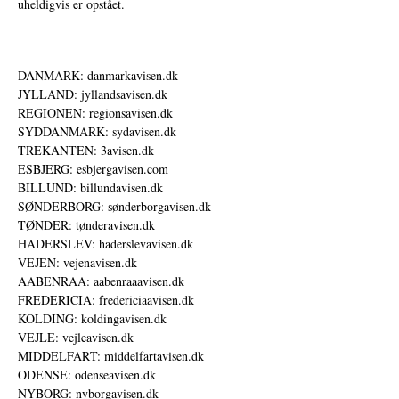
uheldigvis er opstået.
DANMARK: danmarkavisen.dk
JYLLAND: jyllandsavisen.dk
REGIONEN: regionsavisen.dk
SYDDANMARK: sydavisen.dk
TREKANTEN: 3avisen.dk
ESBJERG: esbjergavisen.com
BILLUND: billundavisen.dk
SØNDERBORG: sønderborgavisen.dk
TØNDER: tønderavisen.dk
HADERSLEV: haderslevavisen.dk
VEJEN: vejenavisen.dk
AABENRAA: aabenraaavisen.dk
FREDERICIA: fredericiaavisen.dk
KOLDING: koldingavisen.dk
VEJLE: vejleavisen.dk
MIDDELFART: middelfartavisen.dk
ODENSE: odenseavisen.dk
NYBORG: nyborgavisen.dk