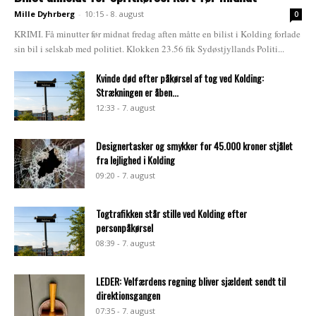
Mille Dyhrberg
-
10:15 - 8. august
0
KRIMI. Få minutter før midnat fredag aften måtte en bilist i Kolding forlade
sin bil i selskab med politiet. Klokken 23.56 fik Sydøstjyllands Politi...
Kvinde død efter påkørsel af tog ved Kolding:
Strækningen er åben...
12:33 - 7. august
Designertasker og smykker for 45.000 kroner stjålet
fra lejlighed i Kolding
09:20 - 7. august
Togtrafikken står stille ved Kolding efter
personpåkørsel
08:39 - 7. august
LEDER: Velfærdens regning bliver sjældent sendt til
direktionsgangen
07:35 - 7. august