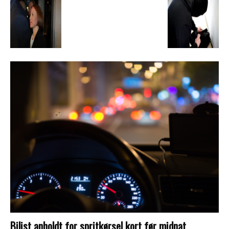
Bilist anholdt for spritkørsel kort før midnat