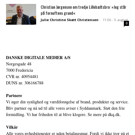
Christian Jørgensen om tredje Lillebæltsbro: »Jeg står
på fornuftens grund«
Julie Christine Skøtt Christensen
-
11:06 - 5. august
0
DANSKE DIGITALE MEDIER A/S
Norgesgade 48
7000 Fredericia
CVR nr. 40954481
DUNS nr. 306166788
Partnere
Vi øger din synlighed og værdiforøgelse af brand, produkter og service.
Bliv partner og nå ud til alle vores aviser i Syddanmark. Støt den frie
formidling. Vi har friheden til at blive klogere. Se mere på
dkq.dk.
Vilkår
Alle vores nyhedstjenester er uden betalingsmur. Fordi vi ikke tror på et