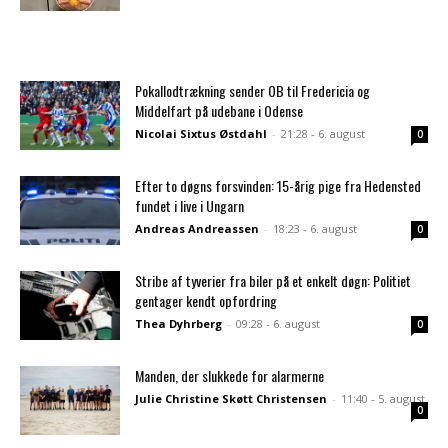
Pokallodtrækning sender OB til Fredericia og
Middelfart på udebane i Odense
Nicolai Sixtus Østdahl
-
21:28 - 6. august
0
Efter to døgns forsvinden: 15-årig pige fra Hedensted
fundet i live i Ungarn
Andreas Andreassen
-
18:23 - 6. august
0
Stribe af tyverier fra biler på et enkelt døgn: Politiet
gentager kendt opfordring
Thea Dyhrberg
-
09:28 - 6. august
0
Manden, der slukkede for alarmerne
Julie Christine Skøtt Christensen
-
11:40 - 5. august
0