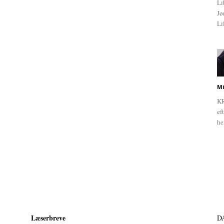
Li
Jø
Li
Mi
KR
ef
he
Læserbreve
D