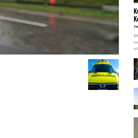
K
K
Th
KR
ra
ry