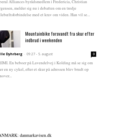
beral Alliances byrådsmedlem i Fredericia, Christian
rgensen, melder sig nu i debatten om en tredje
llebæltsforbindelse med et krav om viden. Han vil se...
Mountainbike forsvandt fra skur efter
indbrud i weekenden
lle Dyhrberg
-
09:27 - 5. august
0
IMI. En beboer på Lavendelvej i Kolding må se sig om
ter en ny cykel, efter et skur på adressen blev brudt op
nover...
ANMARK: danmarkavisen.dk