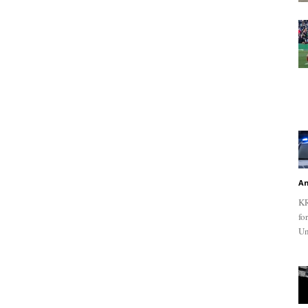
An
KR
fo
Un