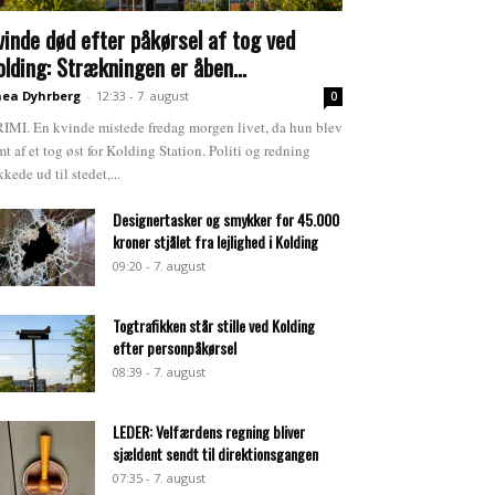
vinde død efter påkørsel af tog ved
olding: Strækningen er åben...
ea Dyhrberg
-
12:33 - 7. august
0
IMI. En kvinde mistede fredag morgen livet, da hun blev
mt af et tog øst for Kolding Station. Politi og redning
kkede ud til stedet,...
Designertasker og smykker for 45.000
kroner stjålet fra lejlighed i Kolding
09:20 - 7. august
Togtrafikken står stille ved Kolding
efter personpåkørsel
08:39 - 7. august
LEDER: Velfærdens regning bliver
sjældent sendt til direktionsgangen
07:35 - 7. august