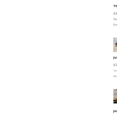
Th
KR
få
kø
Ju
KU
ve
en
Ju