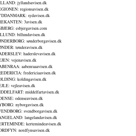
LLAND: jyllandsavisen.dk
GIONEN: regionsavisen.dk
YDDANMARK: sydavisen.dk
REKANTEN: 3avisen.dk
BJERG: esbjergavisen.com
LLUND: billundavisen.dk
NDERBORG: sønderborgavisen.dk
NDER: tønderavisen.dk
DERSLEV: haderslevavisen.dk
JEN: vejenavisen.dk
BENRAA: aabenraaavisen.dk
EDERICIA: fredericiaavisen.dk
LDING: koldingavisen.dk
JLE: vejleavisen.dk
DDELFART: middelfartavisen.dk
ENSE: odenseavisen.dk
BORG: nyborgavisen.dk
ENDBORG: svendborgavisen.dk
NGELAND: langelandavisen.dk
RTEMINDE: kertemindeavisen.dk
RDFYN: nordfynsavisen.dk