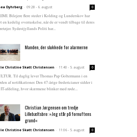
ea Dyhrberg
-
09:28 - 6. august
0
IMI. Bilejere flere steder i Kolding og Lunderskov har
et en kedelig overraskelse, når de er vendt tilbage til deres
retøjer. Sydøstjyllands Politi har...
Manden, der slukkede for alarmerne
lie Christine Skøtt Christensen
-
11:40 - 5. august
0
LTUR. Til daglig lever Thomas Pap Goltermann i en
rden af notifikationer. Den 47-årige fredericianer sidder i
 IT-afdeling, hvor skærmene blinker med røde...
Christian Jørgensen om tredje
Lillebæltsbro: »Jeg står på fornuftens
grund«
lie Christine Skøtt Christensen
-
11:06 - 5. august
0