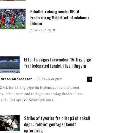
Pokallodtrækning sender OB til
Fredericia og Middelfart på udebane i
Odense
21:28 - 6. august
Efter to døgns forsvinden: 15-årig pige
fra Hedensted fundet i live i Ungarn
dreas Andreassen
-
18:23 - 6. august
0
IMI. En 15-årig pige fra Hedensted, der har været
rsvundet i mere end to døgn, er torsdag fundet i live i
garn. Det oplyser Sydøstjyllands...
Stribe af tyverier fra biler på et enkelt
døgn: Politiet gentager kendt
opfordring