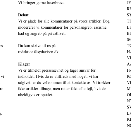
Vi bringer gerne læserbreve.
JY
RE
Debat
S
Vi er glade for alle kommentarer på vores artikler. Dog
T
modererer vi kommentarer for personangreb, racisme,
ES
had og angreb på privatlivet.
BI
SØ
es
Du kan skrive til os på
TØ
redaktion@sydavisen.dk
HA
VE
Klager
AA
Vi er tilmeldt pressenævnet og tager ansvar for
FR
 vi
indholdet. Hvis du er utilfreds med noget, vi har
KO
i
udgivet, er du velkommen til at kontakte os. Vi trækker
VE
ere
ikke artikler tilbage, men retter faktuelle fejl, hvis de
MI
uheldigvis er opstået.
OD
NY
SV
g.
LA
KE
NO