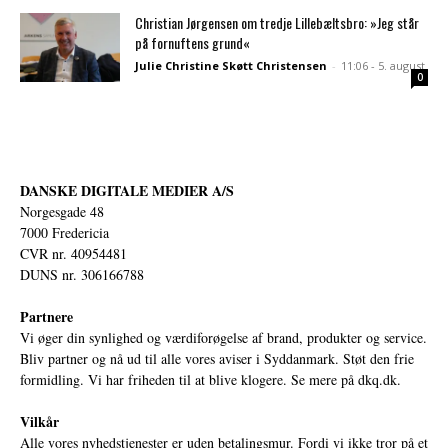
Christian Jørgensen om tredje Lillebæltsbro: »Jeg står
på fornuftens grund«
Julie Christine Skøtt Christensen
-
11:06 - 5. august
0
DANSKE DIGITALE MEDIER A/S
Norgesgade 48
7000 Fredericia
CVR nr. 40954481
DUNS nr. 306166788
Partnere
Vi øger din synlighed og værdiforøgelse af brand, produkter og service.
Bliv partner og nå ud til alle vores aviser i Syddanmark. Støt den frie
formidling. Vi har friheden til at blive klogere. Se mere på
dkq.dk.
Vilkår
Alle vores nyhedstjenester er uden betalingsmur. Fordi vi ikke tror på et