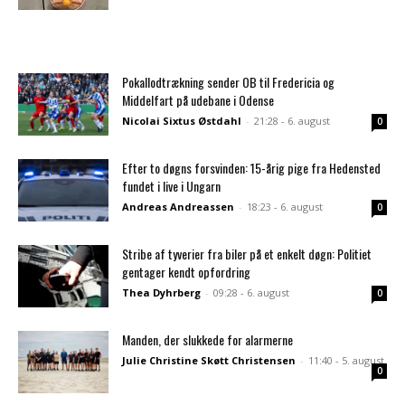
Pokallodtrækning sender OB til Fredericia og
Middelfart på udebane i Odense
Nicolai Sixtus Østdahl
-
21:28 - 6. august
0
Efter to døgns forsvinden: 15-årig pige fra Hedensted
fundet i live i Ungarn
Andreas Andreassen
-
18:23 - 6. august
0
Stribe af tyverier fra biler på et enkelt døgn: Politiet
gentager kendt opfordring
Thea Dyhrberg
-
09:28 - 6. august
0
Manden, der slukkede for alarmerne
Julie Christine Skøtt Christensen
-
11:40 - 5. august
0