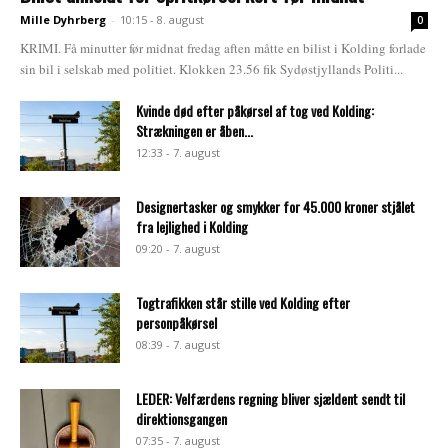
Mille Dyhrberg
-
10:15 - 8. august
0
KRIMI. Få minutter før midnat fredag aften måtte en bilist i Kolding forlade
sin bil i selskab med politiet. Klokken 23.56 fik Sydøstjyllands Politi...
Kvinde død efter påkørsel af tog ved Kolding:
Strækningen er åben...
12:33 - 7. august
Designertasker og smykker for 45.000 kroner stjålet
fra lejlighed i Kolding
09:20 - 7. august
Togtrafikken står stille ved Kolding efter
personpåkørsel
08:39 - 7. august
LEDER: Velfærdens regning bliver sjældent sendt til
direktionsgangen
07:35 - 7. august