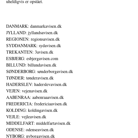
uheldigvis er opstået.
DANMARK: danmarkavisen.dk
JYLLAND: jyllandsavisen.dk
REGIONEN: regionsavisen.dk
SYDDANMARK: sydavisen.dk
TREKANTEN: 3avisen.dk
ESBJERG: esbjergavisen.com
BILLUND: billundavisen.dk
SØNDERBORG: sønderborgavisen.dk
TØNDER: tønderavisen.dk
HADERSLEV: haderslevavisen.dk
VEJEN: vejenavisen.dk
AABENRAA: aabenraaavisen.dk
FREDERICIA: fredericiaavisen.dk
KOLDING: koldingavisen.dk
VEJLE: vejleavisen.dk
MIDDELFART: middelfartavisen.dk
ODENSE: odenseavisen.dk
NYBORG: nyborgavisen.dk