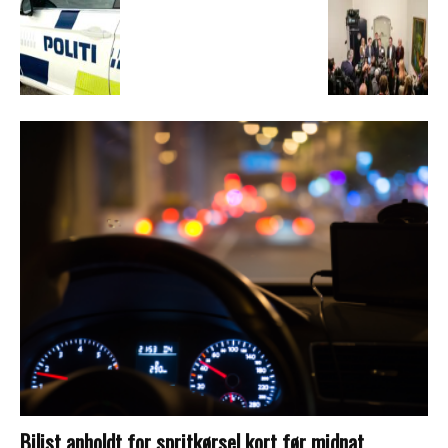
Bilist anholdt for spritkørsel kort før midnat