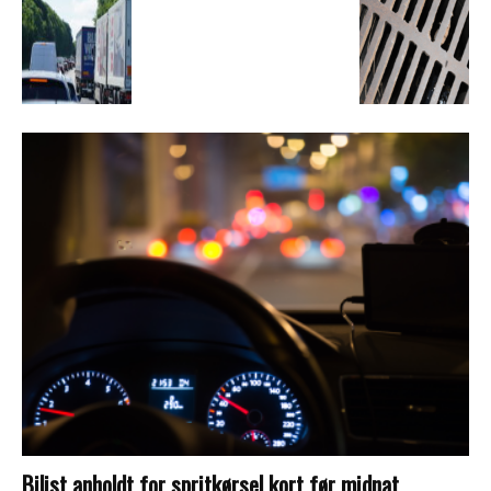
Bilist anholdt for spritkørsel kort før midnat