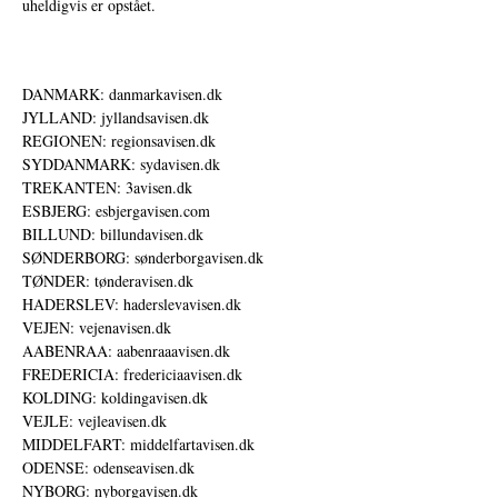
uheldigvis er opstået.
DANMARK: danmarkavisen.dk
JYLLAND: jyllandsavisen.dk
REGIONEN: regionsavisen.dk
SYDDANMARK: sydavisen.dk
TREKANTEN: 3avisen.dk
ESBJERG: esbjergavisen.com
BILLUND: billundavisen.dk
SØNDERBORG: sønderborgavisen.dk
TØNDER: tønderavisen.dk
HADERSLEV: haderslevavisen.dk
VEJEN: vejenavisen.dk
AABENRAA: aabenraaavisen.dk
FREDERICIA: fredericiaavisen.dk
KOLDING: koldingavisen.dk
VEJLE: vejleavisen.dk
MIDDELFART: middelfartavisen.dk
ODENSE: odenseavisen.dk
NYBORG: nyborgavisen.dk