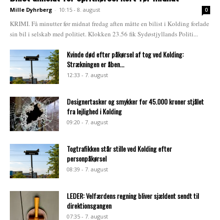
Mille Dyhrberg
-
10:15 - 8. august
0
KRIMI. Få minutter før midnat fredag aften måtte en bilist i Kolding forlade
sin bil i selskab med politiet. Klokken 23.56 fik Sydøstjyllands Politi...
Kvinde død efter påkørsel af tog ved Kolding:
Strækningen er åben...
12:33 - 7. august
Designertasker og smykker for 45.000 kroner stjålet
fra lejlighed i Kolding
09:20 - 7. august
Togtrafikken står stille ved Kolding efter
personpåkørsel
08:39 - 7. august
LEDER: Velfærdens regning bliver sjældent sendt til
direktionsgangen
07:35 - 7. august