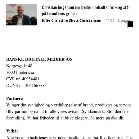
Christian Jørgensen om tredje Lillebæltsbro: »Jeg står
på fornuftens grund«
Julie Christine Skøtt Christensen
-
11:06 - 5. august
0
DANSKE DIGITALE MEDIER A/S
Norgesgade 48
7000 Fredericia
CVR nr. 40954481
DUNS nr. 306166788
Partnere
Vi øger din synlighed og værdiforøgelse af brand, produkter og service.
Bliv partner og nå ud til alle vores aviser i Syddanmark. Støt den frie
formidling. Vi har friheden til at blive klogere. Se mere på
dkq.dk.
Vilkår
Alle vores nyhedstjenester er uden betalingsmur. Fordi vi ikke tror på et