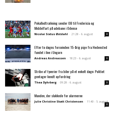
Pokallodtrækning sender OB til Fredericia og
Middelfart på udebane i Odense
Nicolai Sixtus Østdahl
-
21:28 - 6. august
0
Efter to døgns forsvinden: 15-årig pige fra Hedensted
fundet i live i Ungarn
Andreas Andreassen
-
18:23 - 6. august
0
Stribe af tyverier fra biler på et enkelt døgn: Politiet
gentager kendt opfordring
Thea Dyhrberg
-
09:28 - 6. august
0
Manden, der slukkede for alarmerne
Julie Christine Skøtt Christensen
-
11:40 - 5. august
0