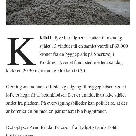
K
RIMI.
Tyve har i løbet af natten til mandag
stjålet 13 vinduer til en samlet værdi af 63.000
kroner fra en byggeplads på Snerlevej i
Kolding. Tyveriet fandt sted mellem søndag
klokken 20.30 og mandag klokken 00.30.
Gerningsmændene skaffede sig adgang til byggepladsen ved at
løfte et hegn fri af betonklodser. Der er umiddelbart ikke stjålet
andet fra pladsen. På overvågningsbilleder kan politiet se, at der
ankommer en bil med en påmonteret blå buggitrailer.
Det oplyser Arno Rindal Petersen fra Sydøstjyllands Politi
tirsdag morgen.