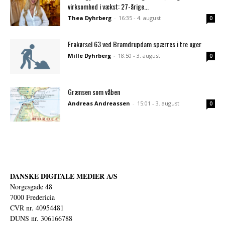
virksomhed i vækst: 27-årige...
Thea Dyhrberg
-
16:35 - 4. august
0
Frakørsel 63 ved Bramdrupdam spærres i tre uger
Mille Dyhrberg
-
18:50 - 3. august
0
Grænsen som våben
Andreas Andreassen
-
15:01 - 3. august
0
DANSKE DIGITALE MEDIER A/S
Norgesgade 48
7000 Fredericia
CVR nr. 40954481
DUNS nr. 306166788