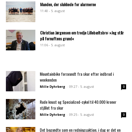
Manden, der slukkede for alarmerne
11:40 - 5. august
Christian Jørgensen om tredje Lillebæltsbro: »Jeg står
på fornuftens grund«
11:06 - 5. august
Mountainbike forsvandt fra skur efter indbrud i
weekenden
Mille Dyhrberg
-
09:27 - 5. august
0
Rude knust og Specialized-cykel til 40.000 kroner
stjålet fra skur
Mille Dyhrberg
-
09:25 - 5. august
0
Det begyndte som en redningsaktion, i dag er det en