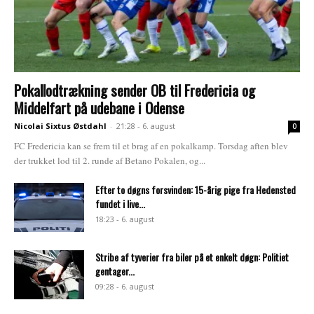
Pokallodtrækning sender OB til Fredericia og
Middelfart på udebane i Odense
Nicolai Sixtus Østdahl
-
21:28 - 6. august
0
FC Fredericia kan se frem til et brag af en pokalkamp. Torsdag aften blev
der trukket lod til 2. runde af Betano Pokalen, og...
Efter to døgns forsvinden: 15-årig pige fra Hedensted
fundet i live...
18:23 - 6. august
Stribe af tyverier fra biler på et enkelt døgn: Politiet
gentager...
09:28 - 6. august