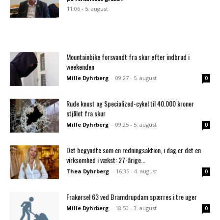
11:06 - 5. august
Mountainbike forsvandt fra skur efter indbrud i
weekenden
Mille Dyhrberg
-
09:27 - 5. august
0
Rude knust og Specialized-cykel til 40.000 kroner
stjålet fra skur
Mille Dyhrberg
-
09:25 - 5. august
0
Det begyndte som en redningsaktion, i dag er det en
virksomhed i vækst: 27-årige...
Thea Dyhrberg
-
16:35 - 4. august
0
Frakørsel 63 ved Bramdrupdam spærres i tre uger
Mille Dyhrberg
-
18:50 - 3. august
0