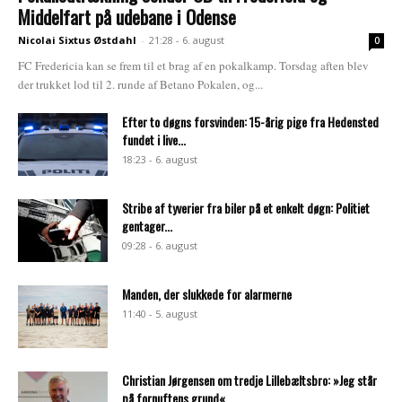
Middelfart på udebane i Odense
Nicolai Sixtus Østdahl
-
21:28 - 6. august
0
FC Fredericia kan se frem til et brag af en pokalkamp. Torsdag aften blev
der trukket lod til 2. runde af Betano Pokalen, og...
Efter to døgns forsvinden: 15-årig pige fra Hedensted
fundet i live...
18:23 - 6. august
Stribe af tyverier fra biler på et enkelt døgn: Politiet
gentager...
09:28 - 6. august
Manden, der slukkede for alarmerne
11:40 - 5. august
Christian Jørgensen om tredje Lillebæltsbro: »Jeg står
på fornuftens grund«