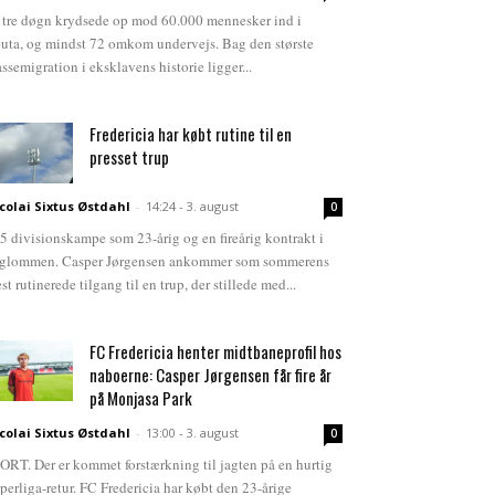
 tre døgn krydsede op mod 60.000 mennesker ind i
uta, og mindst 72 omkom undervejs. Bag den største
ssemigration i eksklavens historie ligger...
Fredericia har købt rutine til en
presset trup
colai Sixtus Østdahl
-
14:24 - 3. august
0
5 divisionskampe som 23-årig og en fireårig kontrakt i
glommen. Casper Jørgensen ankommer som sommerens
st rutinerede tilgang til en trup, der stillede med...
FC Fredericia henter midtbaneprofil hos
naboerne: Casper Jørgensen får fire år
på Monjasa Park
colai Sixtus Østdahl
-
13:00 - 3. august
0
ORT. Der er kommet forstærkning til jagten på en hurtig
perliga-retur. FC Fredericia har købt den 23-årige