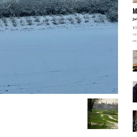
M
Ju
KU
ve
en