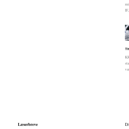
mi
IF,
Th
KR
st
væ
Læserbreve
D