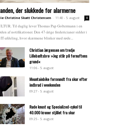
anden, der slukkede for alarmerne
lie Christine Skøtt Christensen
-
11:40 - 5. august
0
LTUR. Til daglig lever Thomas Pap Goltermann i en
rden af notifikationer. Den 47-årige fredericianer sidder i
 IT-afdeling, hvor skærmene blinker med røde...
Christian Jørgensen om tredje
Lillebæltsbro: »Jeg står på fornuftens
grund«
11:06 - 5. august
Mountainbike forsvandt fra skur efter
indbrud i weekenden
09:27 - 5. august
Rude knust og Specialized-cykel til
40.000 kroner stjålet fra skur
09:25 - 5. august