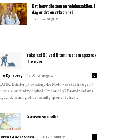
Det begyndte som en redningsaktion, i
dag er det en virksomhed...
16:35 - 4. august
Frakørsel 63 ved Bramdrupdam spærres
i tre uger
lle Dyhrberg
-
18:50 - 3. august
0
AFIK. Bilister på Sønderjyske Motorvej skal fra uge 34
bne sig med tålmodighed. Frakørsel 63 Bramdrupdam i
dgående retning bliver nemlig spærret i cirka...
Grænsen som våben
dreas Andreassen
-
15:01 - 3. august
0