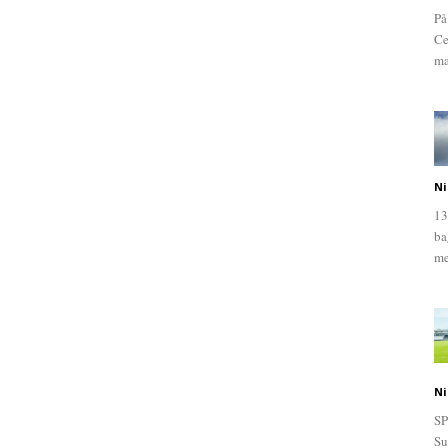
På
Ce
ma
Ni
13
ba
me
Ni
SP
Su