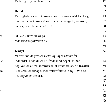
Vi bringer gerne læserbreve.
JY
RE
Debat
S
Vi er glade for alle kommentarer på vores artikler. Dog
T
modererer vi kommentarer for personangreb, racisme,
ES
had og angreb på privatlivet.
BI
SØ
es
Du kan skrive til os på
TØ
redaktion@sydavisen.dk
HA
VE
Klager
AA
Vi er tilmeldt pressenævnet og tager ansvar for
FR
 vi
indholdet. Hvis du er utilfreds med noget, vi har
KO
i
udgivet, er du velkommen til at kontakte os. Vi trækker
VE
ere
ikke artikler tilbage, men retter faktuelle fejl, hvis de
MI
uheldigvis er opstået.
OD
NY
SV
g.
LA
KE
NO