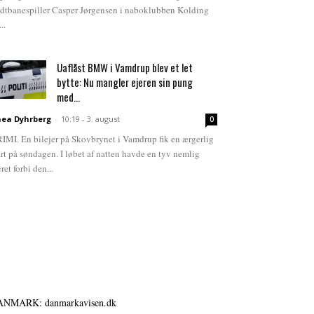
dtbanespiller Casper Jørgensen i naboklubben Kolding
...
Uaflåst BMW i Vamdrup blev et let
bytte: Nu mangler ejeren sin pung
med...
ea Dyhrberg
-
10:19 - 3. august
0
IMI. En bilejer på Skovbrynet i Vamdrup fik en ærgerlig
art på søndagen. I løbet af natten havde en tyv nemlig
ret forbi den...
ANMARK: danmarkavisen.dk