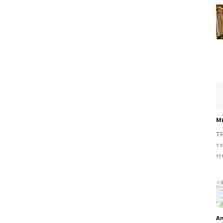
Mi
TR
væ
sy
An