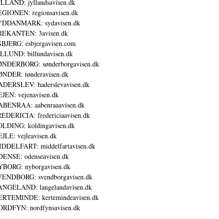
LLAND: jyllandsavisen.dk
GIONEN: regionsavisen.dk
YDDANMARK: sydavisen.dk
REKANTEN: 3avisen.dk
BJERG: esbjergavisen.com
LLUND: billundavisen.dk
NDERBORG: sønderborgavisen.dk
NDER: tønderavisen.dk
DERSLEV: haderslevavisen.dk
JEN: vejenavisen.dk
BENRAA: aabenraaavisen.dk
EDERICIA: fredericiaavisen.dk
LDING: koldingavisen.dk
JLE: vejleavisen.dk
DDELFART: middelfartavisen.dk
ENSE: odenseavisen.dk
BORG: nyborgavisen.dk
ENDBORG: svendborgavisen.dk
NGELAND: langelandavisen.dk
RTEMINDE: kertemindeavisen.dk
RDFYN: nordfynsavisen.dk