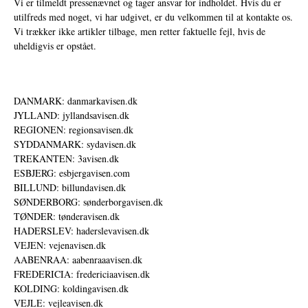
Vi er tilmeldt pressenævnet og tager ansvar for indholdet. Hvis du er
utilfreds med noget, vi har udgivet, er du velkommen til at kontakte os.
Vi trækker ikke artikler tilbage, men retter faktuelle fejl, hvis de
uheldigvis er opstået.
DANMARK: danmarkavisen.dk
JYLLAND: jyllandsavisen.dk
REGIONEN: regionsavisen.dk
SYDDANMARK: sydavisen.dk
TREKANTEN: 3avisen.dk
ESBJERG: esbjergavisen.com
BILLUND: billundavisen.dk
SØNDERBORG: sønderborgavisen.dk
TØNDER: tønderavisen.dk
HADERSLEV: haderslevavisen.dk
VEJEN: vejenavisen.dk
AABENRAA: aabenraaavisen.dk
FREDERICIA: fredericiaavisen.dk
KOLDING: koldingavisen.dk
VEJLE: vejleavisen.dk