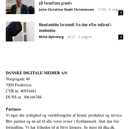
på fornuftens grund«
Julie Christine Skøtt Christensen
-
11:06 - 5. august
0
Mountainbike forsvandt fra skur efter indbrud i
weekenden
Mille Dyhrberg
-
09:27 - 5. august
0
DANSKE DIGITALE MEDIER A/S
Norgesgade 48
7000 Fredericia
CVR nr. 40954481
DUNS nr. 306166788
Partnere
Vi øger din synlighed og værdiforøgelse af brand, produkter og service.
Bliv partner og nå ud til alle vores aviser i Syddanmark. Støt den frie
formidling. Vi har friheden til at blive klogere. Se mere på
dkq.dk.