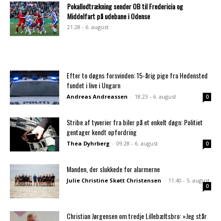
Pokallodtrækning sender OB til Fredericia og
Middelfart på udebane i Odense
21:28 - 6. august
Efter to døgns forsvinden: 15-årig pige fra Hedensted
fundet i live i Ungarn
Andreas Andreassen
-
18:23 - 6. august
0
Stribe af tyverier fra biler på et enkelt døgn: Politiet
gentager kendt opfordring
Thea Dyhrberg
-
09:28 - 6. august
0
Manden, der slukkede for alarmerne
Julie Christine Skøtt Christensen
-
11:40 - 5. august
0
Christian Jørgensen om tredje Lillebæltsbro: »Jeg står