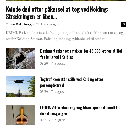
Kvinde død efter påkørsel af tog ved Kolding:
Strækningen er åben...
Thea Dyhrberg
-
12:33 - 7. august
0
KRIMI. En kvinde mistede fredag morgen livet, da hun blev ramt af et tog
øst for Kolding Station. Politi og redning rykkede ud til stedet,...
Designertasker og smykker for 45.000 kroner stjålet
fra lejlighed i Kolding
09:20 - 7. august
Togtrafikken står stille ved Kolding efter
personpåkørsel
08:39 - 7. august
LEDER: Velfærdens regning bliver sjældent sendt til
direktionsgangen
07:35 - 7. august