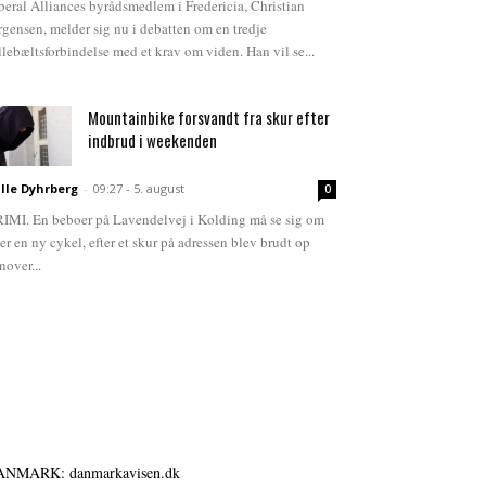
beral Alliances byrådsmedlem i Fredericia, Christian
rgensen, melder sig nu i debatten om en tredje
llebæltsforbindelse med et krav om viden. Han vil se...
Mountainbike forsvandt fra skur efter
indbrud i weekenden
lle Dyhrberg
-
09:27 - 5. august
0
IMI. En beboer på Lavendelvej i Kolding må se sig om
ter en ny cykel, efter et skur på adressen blev brudt op
nover...
ANMARK: danmarkavisen.dk