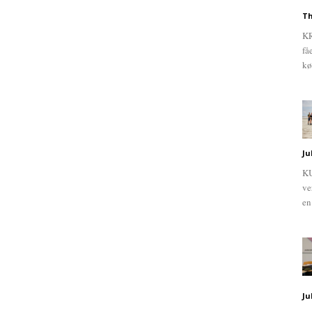
Th
KR
få
kø
Ju
KU
ve
en
Ju