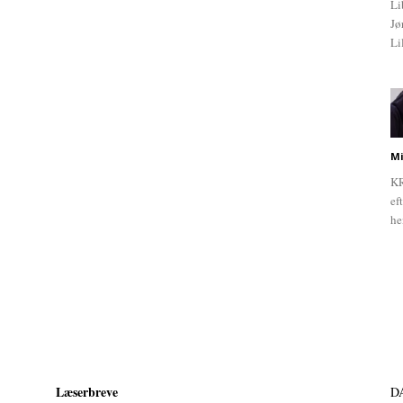
Li
Jø
Li
Mi
KR
ef
he
Læserbreve
D