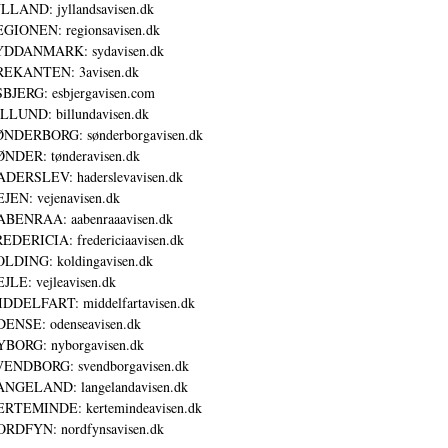
LLAND: jyllandsavisen.dk
GIONEN: regionsavisen.dk
YDDANMARK: sydavisen.dk
REKANTEN: 3avisen.dk
BJERG: esbjergavisen.com
LLUND: billundavisen.dk
NDERBORG: sønderborgavisen.dk
NDER: tønderavisen.dk
DERSLEV: haderslevavisen.dk
JEN: vejenavisen.dk
BENRAA: aabenraaavisen.dk
EDERICIA: fredericiaavisen.dk
LDING: koldingavisen.dk
JLE: vejleavisen.dk
DDELFART: middelfartavisen.dk
ENSE: odenseavisen.dk
BORG: nyborgavisen.dk
ENDBORG: svendborgavisen.dk
NGELAND: langelandavisen.dk
RTEMINDE: kertemindeavisen.dk
RDFYN: nordfynsavisen.dk