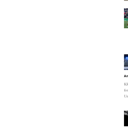
An
KR
fo
Un