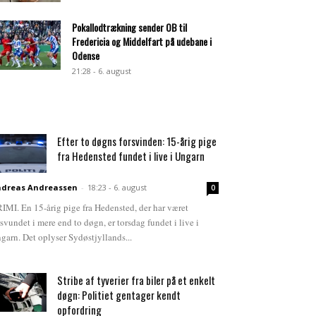
Pokallodtrækning sender OB til
Fredericia og Middelfart på udebane i
Odense
21:28 - 6. august
Efter to døgns forsvinden: 15-årig pige
fra Hedensted fundet i live i Ungarn
dreas Andreassen
-
18:23 - 6. august
0
IMI. En 15-årig pige fra Hedensted, der har været
rsvundet i mere end to døgn, er torsdag fundet i live i
garn. Det oplyser Sydøstjyllands...
Stribe af tyverier fra biler på et enkelt
døgn: Politiet gentager kendt
opfordring