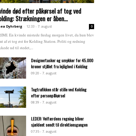
vinde død efter påkørsel af tog ved
olding: Strækningen er åben...
ea Dyhrberg
-
12:33 - 7. august
0
IMI. En kvinde mistede fredag morgen livet, da hun blev
mt af et tog øst for Kolding Station. Politi og redning
kkede ud til stedet,...
Designertasker og smykker for 45.000
kroner stjålet fra lejlighed i Kolding
09:20 - 7. august
Togtrafikken står stille ved Kolding
efter personpåkørsel
08:39 - 7. august
LEDER: Velfærdens regning bliver
sjældent sendt til direktionsgangen
07:35 - 7. august