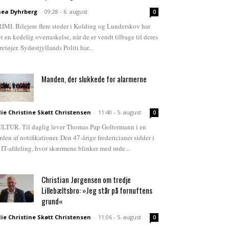
ea Dyhrberg
-
09:28 - 6. august
0
IMI. Bilejere flere steder i Kolding og Lunderskov har
et en kedelig overraskelse, når de er vendt tilbage til deres
retøjer. Sydøstjyllands Politi har...
Manden, der slukkede for alarmerne
lie Christine Skøtt Christensen
-
11:40 - 5. august
0
LTUR. Til daglig lever Thomas Pap Goltermann i en
rden af notifikationer. Den 47-årige fredericianer sidder i
 IT-afdeling, hvor skærmene blinker med røde...
Christian Jørgensen om tredje
Lillebæltsbro: »Jeg står på fornuftens
grund«
lie Christine Skøtt Christensen
-
11:06 - 5. august
0