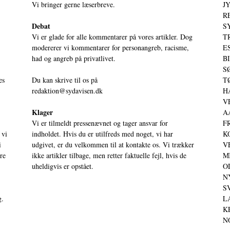
Vi bringer gerne læserbreve.
JY
RE
Debat
S
Vi er glade for alle kommentarer på vores artikler. Dog
T
modererer vi kommentarer for personangreb, racisme,
ES
had og angreb på privatlivet.
BI
SØ
es
Du kan skrive til os på
TØ
redaktion@sydavisen.dk
HA
VE
Klager
AA
Vi er tilmeldt pressenævnet og tager ansvar for
FR
 vi
indholdet. Hvis du er utilfreds med noget, vi har
KO
i
udgivet, er du velkommen til at kontakte os. Vi trækker
VE
ere
ikke artikler tilbage, men retter faktuelle fejl, hvis de
MI
uheldigvis er opstået.
OD
NY
SV
g.
LA
KE
NO