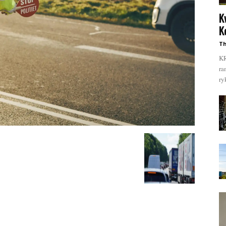
K
K
Th
KR
ra
ry