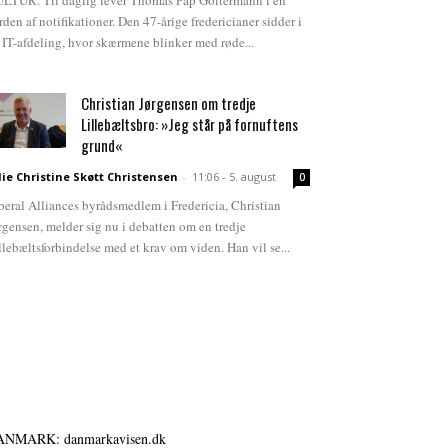
LTUR. Til daglig lever Thomas Pap Goltermann i en
rden af notifikationer. Den 47-årige fredericianer sidder i
 IT-afdeling, hvor skærmene blinker med røde...
Christian Jørgensen om tredje
Lillebæltsbro: »Jeg står på fornuftens
grund«
lie Christine Skøtt Christensen
-
11:06 - 5. august
0
beral Alliances byrådsmedlem i Fredericia, Christian
rgensen, melder sig nu i debatten om en tredje
llebæltsforbindelse med et krav om viden. Han vil se...
ANMARK: danmarkavisen.dk