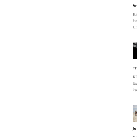
An
KR
fo
Un
Th
KR
få
kø
Ju