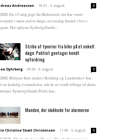
dreas Andreassen
-
18:23 - 6. august
0
IMI. En 15-årig pige fra Hedensted, der har været
rsvundet i mere end to døgn, er torsdag fundet i live i
garn. Det oplyser Sydøstjyllands...
Stribe af tyverier fra biler på et enkelt
døgn: Politiet gentager kendt
opfordring
ea Dyhrberg
-
09:28 - 6. august
0
IMI. Bilejere flere steder i Kolding og Lunderskov har
et en kedelig overraskelse, når de er vendt tilbage til deres
retøjer. Sydøstjyllands Politi har...
Manden, der slukkede for alarmerne
lie Christine Skøtt Christensen
-
11:40 - 5. august
0