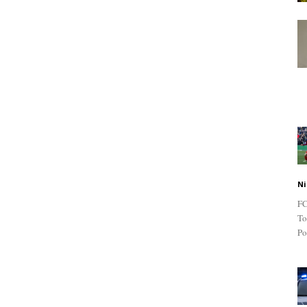
Ni
FC
To
Po