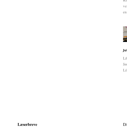
KU
ve
en
Ju
Li
Jø
Li
Læserbreve
D