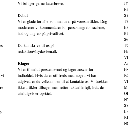
Vi bringer gerne læserbreve.
JY
RE
Debat
S
Vi er glade for alle kommentarer på vores artikler. Dog
T
modererer vi kommentarer for personangreb, racisme,
ES
had og angreb på privatlivet.
BI
SØ
es
Du kan skrive til os på
TØ
redaktion@sydavisen.dk
HA
VE
Klager
AA
Vi er tilmeldt pressenævnet og tager ansvar for
FR
 vi
indholdet. Hvis du er utilfreds med noget, vi har
KO
i
udgivet, er du velkommen til at kontakte os. Vi trækker
VE
ere
ikke artikler tilbage, men retter faktuelle fejl, hvis de
MI
uheldigvis er opstået.
OD
NY
SV
g.
LA
KE
NO