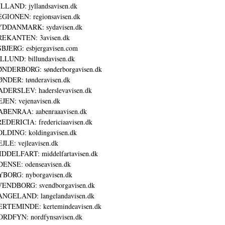
LLAND: jyllandsavisen.dk
GIONEN: regionsavisen.dk
YDDANMARK: sydavisen.dk
REKANTEN: 3avisen.dk
BJERG: esbjergavisen.com
LLUND: billundavisen.dk
NDERBORG: sønderborgavisen.dk
NDER: tønderavisen.dk
DERSLEV: haderslevavisen.dk
JEN: vejenavisen.dk
BENRAA: aabenraaavisen.dk
EDERICIA: fredericiaavisen.dk
LDING: koldingavisen.dk
JLE: vejleavisen.dk
DDELFART: middelfartavisen.dk
ENSE: odenseavisen.dk
BORG: nyborgavisen.dk
ENDBORG: svendborgavisen.dk
NGELAND: langelandavisen.dk
RTEMINDE: kertemindeavisen.dk
RDFYN: nordfynsavisen.dk