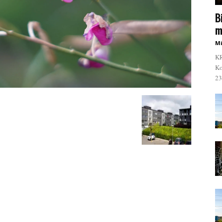
B
m
Mi
KR
Ko
23