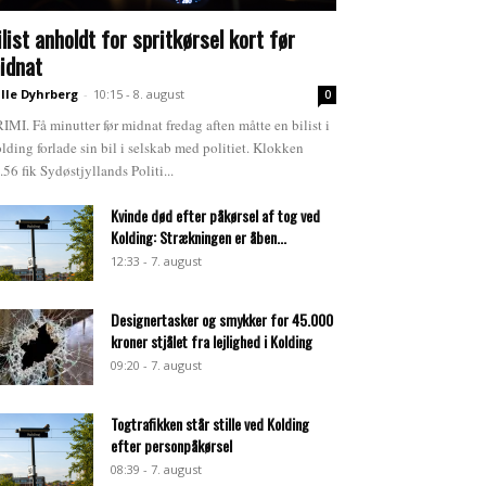
ilist anholdt for spritkørsel kort før
idnat
lle Dyhrberg
-
10:15 - 8. august
0
IMI. Få minutter før midnat fredag aften måtte en bilist i
lding forlade sin bil i selskab med politiet. Klokken
.56 fik Sydøstjyllands Politi...
Kvinde død efter påkørsel af tog ved
Kolding: Strækningen er åben...
12:33 - 7. august
Designertasker og smykker for 45.000
kroner stjålet fra lejlighed i Kolding
09:20 - 7. august
Togtrafikken står stille ved Kolding
efter personpåkørsel
08:39 - 7. august