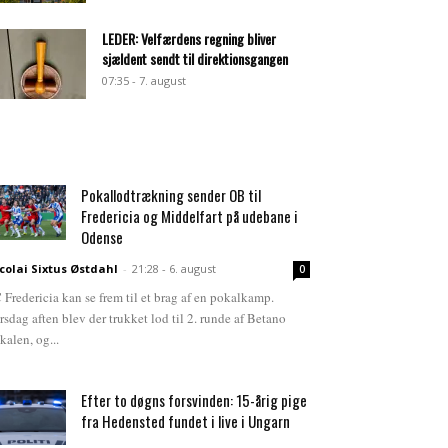
LEDER: Velfærdens regning bliver
sjældent sendt til direktionsgangen
07:35 - 7. august
Pokallodtrækning sender OB til
Fredericia og Middelfart på udebane i
Odense
colai Sixtus Østdahl
-
21:28 - 6. august
0
 Fredericia kan se frem til et brag af en pokalkamp.
rsdag aften blev der trukket lod til 2. runde af Betano
kalen, og...
Efter to døgns forsvinden: 15-årig pige
fra Hedensted fundet i live i Ungarn