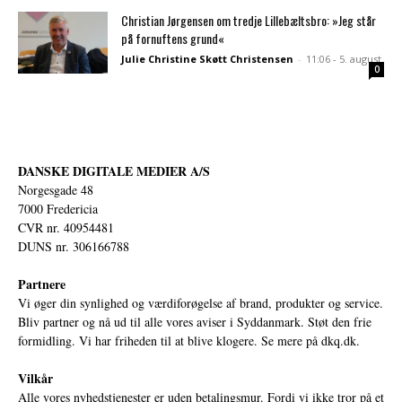
Christian Jørgensen om tredje Lillebæltsbro: »Jeg står
på fornuftens grund«
Julie Christine Skøtt Christensen
-
11:06 - 5. august
0
DANSKE DIGITALE MEDIER A/S
Norgesgade 48
7000 Fredericia
CVR nr. 40954481
DUNS nr. 306166788
Partnere
Vi øger din synlighed og værdiforøgelse af brand, produkter og service.
Bliv partner og nå ud til alle vores aviser i Syddanmark. Støt den frie
formidling. Vi har friheden til at blive klogere. Se mere på
dkq.dk.
Vilkår
Alle vores nyhedstjenester er uden betalingsmur. Fordi vi ikke tror på et