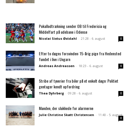
Pokallodtrækning sender OB til Fredericia og
Middelfart på udebane i Odense
Nicolai Sixtus Østdahl
-
21:28 - 6. august
0
Efter to døgns forsvinden: 15-årig pige fra Hedensted
fundet i live i Ungarn
Andreas Andreassen
-
18:23 - 6. august
0
Stribe af tyverier fra biler på et enkelt døgn: Politiet
gentager kendt opfordring
Thea Dyhrberg
-
09:28 - 6. august
0
Manden, der slukkede for alarmerne
Julie Christine Skøtt Christensen
-
11:40 - 5. august
0