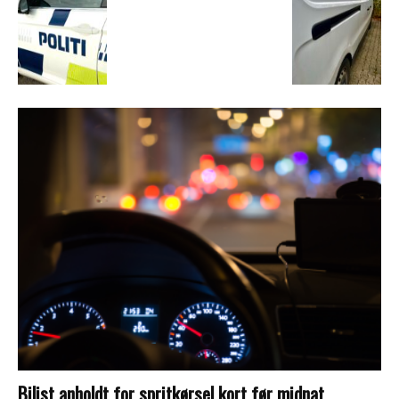
Bilist anholdt for spritkørsel kort før midnat