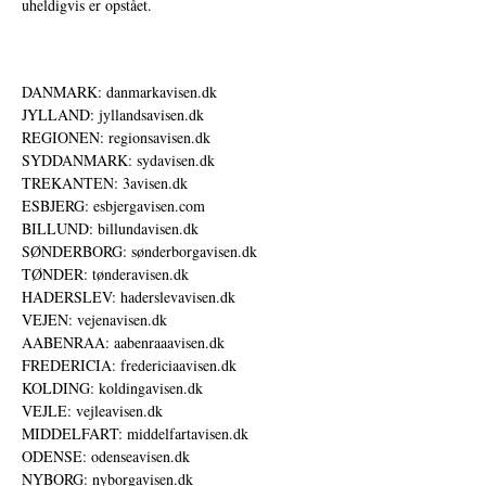
uheldigvis er opstået.
DANMARK: danmarkavisen.dk
JYLLAND: jyllandsavisen.dk
REGIONEN: regionsavisen.dk
SYDDANMARK: sydavisen.dk
TREKANTEN: 3avisen.dk
ESBJERG: esbjergavisen.com
BILLUND: billundavisen.dk
SØNDERBORG: sønderborgavisen.dk
TØNDER: tønderavisen.dk
HADERSLEV: haderslevavisen.dk
VEJEN: vejenavisen.dk
AABENRAA: aabenraaavisen.dk
FREDERICIA: fredericiaavisen.dk
KOLDING: koldingavisen.dk
VEJLE: vejleavisen.dk
MIDDELFART: middelfartavisen.dk
ODENSE: odenseavisen.dk
NYBORG: nyborgavisen.dk