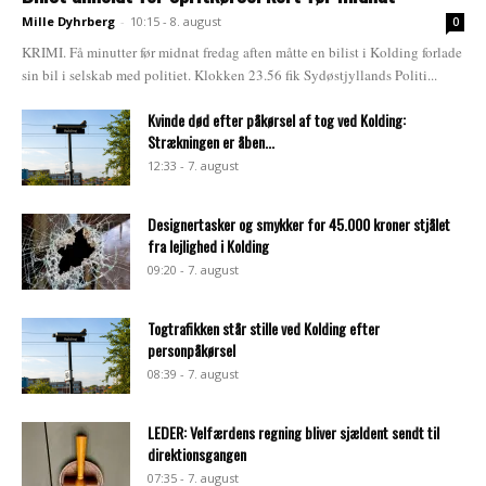
Mille Dyhrberg
-
10:15 - 8. august
0
KRIMI. Få minutter før midnat fredag aften måtte en bilist i Kolding forlade
sin bil i selskab med politiet. Klokken 23.56 fik Sydøstjyllands Politi...
Kvinde død efter påkørsel af tog ved Kolding:
Strækningen er åben...
12:33 - 7. august
Designertasker og smykker for 45.000 kroner stjålet
fra lejlighed i Kolding
09:20 - 7. august
Togtrafikken står stille ved Kolding efter
personpåkørsel
08:39 - 7. august
LEDER: Velfærdens regning bliver sjældent sendt til
direktionsgangen
07:35 - 7. august