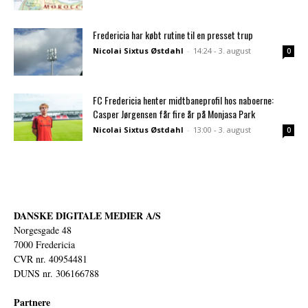
Fredericia har købt rutine til en presset trup
Nicolai Sixtus Østdahl
-
14:24 - 3. august
0
FC Fredericia henter midtbaneprofil hos naboerne:
Casper Jørgensen får fire år på Monjasa Park
Nicolai Sixtus Østdahl
-
13:00 - 3. august
0
DANSKE DIGITALE MEDIER A/S
Norgesgade 48
7000 Fredericia
CVR nr. 40954481
DUNS nr. 306166788
Partnere