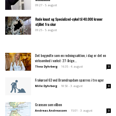
09:27 - 5. august
Rude knust og Specialized-cykel til 40.000 kroner
stjålet fra skur
09:25 - 5. august
Det begyndte som en redningsaktion, i dag er det en
virksomhed i vækst: 27-årige...
Thea Dyhrberg
-
16:35 - 4. august
0
Frakørsel 63 ved Bramdrupdam spærres i tre uger
Mille Dyhrberg
-
18:50 - 3. august
0
Grænsen som våben
Andreas Andreassen
-
15:01 - 3. august
0