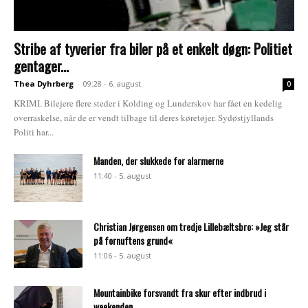
Stribe af tyverier fra biler på et enkelt døgn: Politiet
gentager...
Thea Dyhrberg
-
09:28 - 6. august
0
KRIMI. Bilejere flere steder i Kolding og Lunderskov har fået en kedelig
overraskelse, når de er vendt tilbage til deres køretøjer. Sydøstjyllands
Politi har...
Manden, der slukkede for alarmerne
11:40 - 5. august
Christian Jørgensen om tredje Lillebæltsbro: »Jeg står
på fornuftens grund«
11:06 - 5. august
Mountainbike forsvandt fra skur efter indbrud i
weekenden