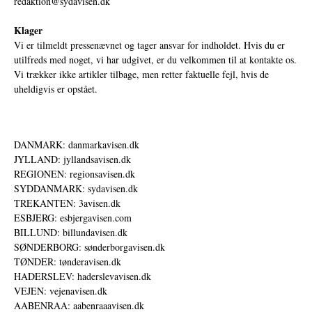
redaktion@sydavisen.dk
Klager
Vi er tilmeldt pressenævnet og tager ansvar for indholdet. Hvis du er
utilfreds med noget, vi har udgivet, er du velkommen til at kontakte os.
Vi trækker ikke artikler tilbage, men retter faktuelle fejl, hvis de
uheldigvis er opstået.
DANMARK: danmarkavisen.dk
JYLLAND: jyllandsavisen.dk
REGIONEN: regionsavisen.dk
SYDDANMARK: sydavisen.dk
TREKANTEN: 3avisen.dk
ESBJERG: esbjergavisen.com
BILLUND: billundavisen.dk
SØNDERBORG: sønderborgavisen.dk
TØNDER: tønderavisen.dk
HADERSLEV: haderslevavisen.dk
VEJEN: vejenavisen.dk
AABENRAA: aabenraaavisen.dk