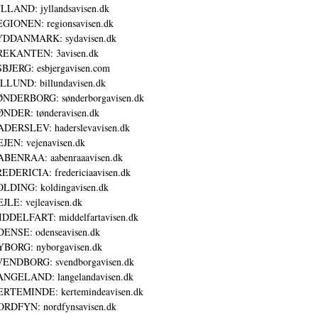
LLAND: jyllandsavisen.dk
GIONEN: regionsavisen.dk
YDDANMARK: sydavisen.dk
REKANTEN: 3avisen.dk
BJERG: esbjergavisen.com
LLUND: billundavisen.dk
NDERBORG: sønderborgavisen.dk
NDER: tønderavisen.dk
DERSLEV: haderslevavisen.dk
JEN: vejenavisen.dk
BENRAA: aabenraaavisen.dk
EDERICIA: fredericiaavisen.dk
LDING: koldingavisen.dk
JLE: vejleavisen.dk
DDELFART: middelfartavisen.dk
ENSE: odenseavisen.dk
BORG: nyborgavisen.dk
ENDBORG: svendborgavisen.dk
NGELAND: langelandavisen.dk
RTEMINDE: kertemindeavisen.dk
RDFYN: nordfynsavisen.dk