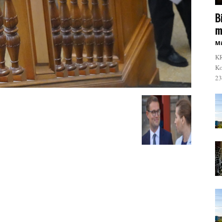
B
m
Mi
KR
Ko
23