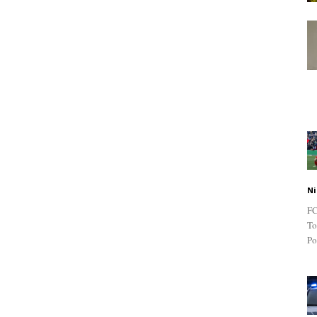
Ni
FC
To
Po