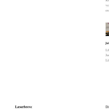
KU
ve
en
Ju
Li
Jø
Li
Læserbreve
D