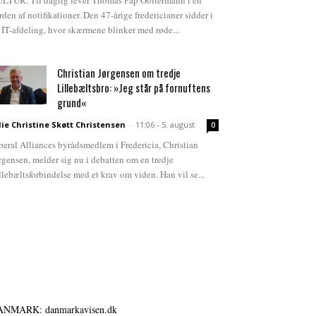
LTUR. Til daglig lever Thomas Pap Goltermann i en
rden af notifikationer. Den 47-årige fredericianer sidder i
 IT-afdeling, hvor skærmene blinker med røde...
Christian Jørgensen om tredje
Lillebæltsbro: »Jeg står på fornuftens
grund«
lie Christine Skøtt Christensen
-
11:06 - 5. august
0
beral Alliances byrådsmedlem i Fredericia, Christian
rgensen, melder sig nu i debatten om en tredje
llebæltsforbindelse med et krav om viden. Han vil se...
ANMARK: danmarkavisen.dk