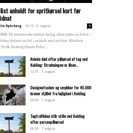
ilist anholdt for spritkørsel kort før
idnat
lle Dyhrberg
-
10:15 - 8. august
0
IMI. Få minutter før midnat fredag aften måtte en bilist i
lding forlade sin bil i selskab med politiet. Klokken
.56 fik Sydøstjyllands Politi...
Kvinde død efter påkørsel af tog ved
Kolding: Strækningen er åben...
12:33 - 7. august
Designertasker og smykker for 45.000
kroner stjålet fra lejlighed i Kolding
09:20 - 7. august
Togtrafikken står stille ved Kolding
efter personpåkørsel
08:39 - 7. august