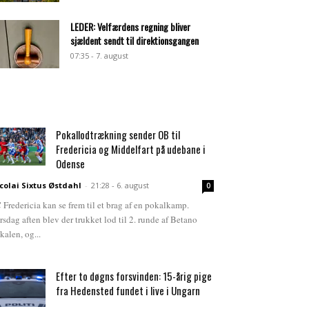
LEDER: Velfærdens regning bliver
sjældent sendt til direktionsgangen
07:35 - 7. august
Pokallodtrækning sender OB til
Fredericia og Middelfart på udebane i
Odense
colai Sixtus Østdahl
-
21:28 - 6. august
0
 Fredericia kan se frem til et brag af en pokalkamp.
rsdag aften blev der trukket lod til 2. runde af Betano
kalen, og...
Efter to døgns forsvinden: 15-årig pige
fra Hedensted fundet i live i Ungarn