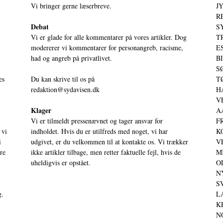
Vi bringer gerne læserbreve.
JY
RE
Debat
S
Vi er glade for alle kommentarer på vores artikler. Dog
T
modererer vi kommentarer for personangreb, racisme,
ES
had og angreb på privatlivet.
BI
SØ
es
Du kan skrive til os på
TØ
redaktion@sydavisen.dk
HA
VE
Klager
AA
Vi er tilmeldt pressenævnet og tager ansvar for
FR
 vi
indholdet. Hvis du er utilfreds med noget, vi har
KO
i
udgivet, er du velkommen til at kontakte os. Vi trækker
VE
ere
ikke artikler tilbage, men retter faktuelle fejl, hvis de
MI
uheldigvis er opstået.
OD
NY
SV
g.
LA
KE
NO