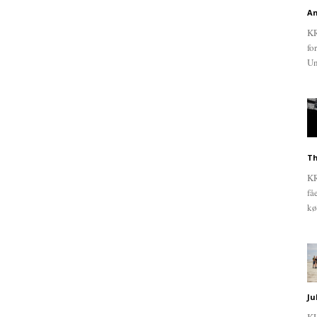
An
KR
fo
Un
Th
KR
få
kø
Ju