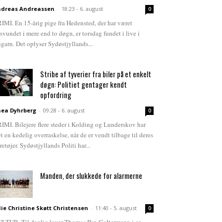
dreas Andreassen
-
18:23 - 6. august
0
IMI. En 15-årig pige fra Hedensted, der har været
rsvundet i mere end to døgn, er torsdag fundet i live i
garn. Det oplyser Sydøstjyllands...
Stribe af tyverier fra biler på et enkelt
døgn: Politiet gentager kendt
opfordring
ea Dyhrberg
-
09:28 - 6. august
0
IMI. Bilejere flere steder i Kolding og Lunderskov har
et en kedelig overraskelse, når de er vendt tilbage til deres
retøjer. Sydøstjyllands Politi har...
Manden, der slukkede for alarmerne
lie Christine Skøtt Christensen
-
11:40 - 5. august
0