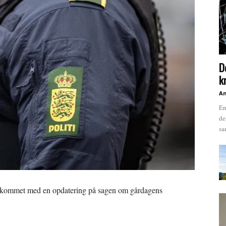
D
k
An
En
de
sa
det kommet med en opdatering på sagen om gårdagens