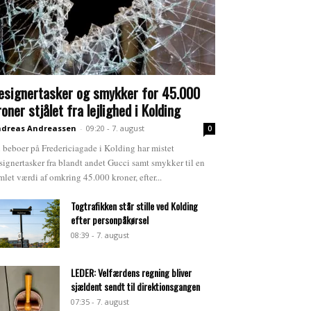
esignertasker og smykker for 45.000
roner stjålet fra lejlighed i Kolding
dreas Andreassen
-
09:20 - 7. august
0
 beboer på Fredericiagade i Kolding har mistet
signertasker fra blandt andet Gucci samt smykker til en
mlet værdi af omkring 45.000 kroner, efter...
Togtrafikken står stille ved Kolding
efter personpåkørsel
08:39 - 7. august
LEDER: Velfærdens regning bliver
sjældent sendt til direktionsgangen
07:35 - 7. august