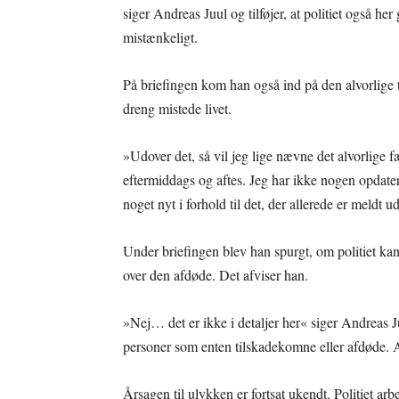
siger Andreas Juul og tilføjer, at politiet også he
mistænkeligt.
På briefingen kom han også ind på den alvorlige
dreng mistede livet.
»Udover det, så vil jeg lige nævne det alvorlige 
eftermiddags og aftes. Jeg har ikke nogen opdater
noget nyt i forhold til det, der allerede er meldt u
Under briefingen blev han spurgt, om politiet kan
over den afdøde. Det afviser han.
»Nej… det er ikke i detaljer her« siger Andreas Ju
personer som enten tilskadekomne eller afdøde. A
Årsagen til ulykken er fortsat ukendt. Politiet ar