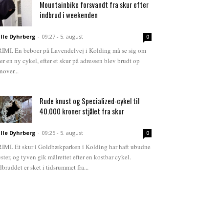
Mountainbike forsvandt fra skur efter
indbrud i weekenden
lle Dyhrberg
-
09:27 - 5. august
0
IMI. En beboer på Lavendelvej i Kolding må se sig om
ter en ny cykel, efter et skur på adressen blev brudt op
nover...
Rude knust og Specialized-cykel til
40.000 kroner stjålet fra skur
lle Dyhrberg
-
09:25 - 5. august
0
IMI. Et skur i Goldbækparken i Kolding har haft ubudne
ster, og tyven gik målrettet efter en kostbar cykel.
dbruddet er sket i tidsrummet fra...