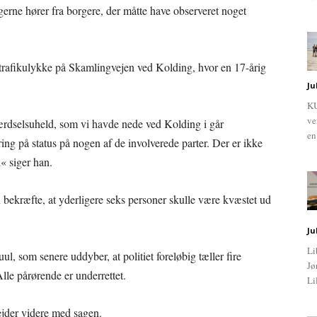
r gerne hører fra borgere, der måtte have observeret noget
 trafikulykke på Skamlingvejen ved Kolding, hvor en 17-årig
Ju
KU
ve
færdselsuheld, som vi havde nede ved Kolding i går
en
ing på status på nogen af de involverede parter. Der er ikke
d« siger han.
 bekræfte, at yderligere seks personer skulle være kvæstet ud
Ju
Li
ul, som senere uddyber, at politiet foreløbig tæller fire
Jø
lle pårørende er underrettet.
Li
bejder videre med sagen.