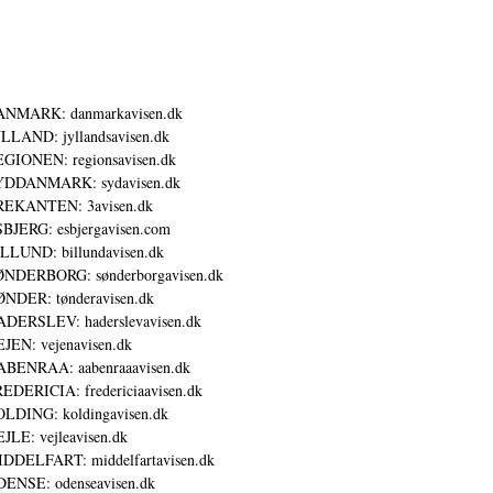
ANMARK: danmarkavisen.dk
LLAND: jyllandsavisen.dk
GIONEN: regionsavisen.dk
YDDANMARK: sydavisen.dk
REKANTEN: 3avisen.dk
BJERG: esbjergavisen.com
LLUND: billundavisen.dk
NDERBORG: sønderborgavisen.dk
NDER: tønderavisen.dk
DERSLEV: haderslevavisen.dk
JEN: vejenavisen.dk
BENRAA: aabenraaavisen.dk
EDERICIA: fredericiaavisen.dk
LDING: koldingavisen.dk
JLE: vejleavisen.dk
DDELFART: middelfartavisen.dk
ENSE: odenseavisen.dk