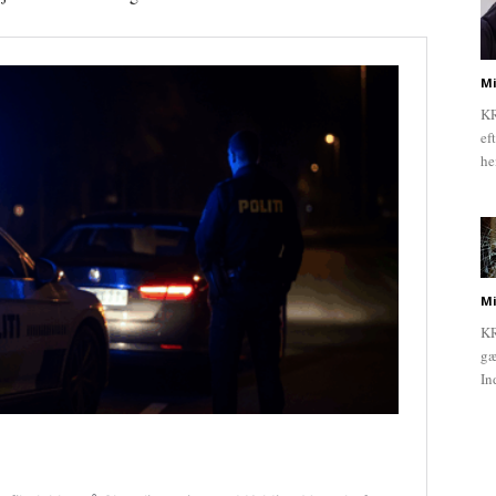
Mi
KR
ef
he
Mi
KR
gæ
In