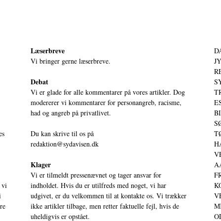
Læserbreve
D
Vi bringer gerne læserbreve.
JY
RE
Debat
S
Vi er glade for alle kommentarer på vores artikler. Dog
T
modererer vi kommentarer for personangreb, racisme,
ES
had og angreb på privatlivet.
BI
SØ
es
Du kan skrive til os på
TØ
redaktion@sydavisen.dk
HA
VE
Klager
AA
Vi er tilmeldt pressenævnet og tager ansvar for
FR
 vi
indholdet. Hvis du er utilfreds med noget, vi har
KO
i
udgivet, er du velkommen til at kontakte os. Vi trækker
VE
ere
ikke artikler tilbage, men retter faktuelle fejl, hvis de
MI
uheldigvis er opstået.
OD