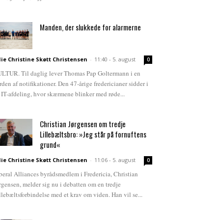
Manden, der slukkede for alarmerne
lie Christine Skøtt Christensen
-
11:40 - 5. august
0
LTUR. Til daglig lever Thomas Pap Goltermann i en
rden af notifikationer. Den 47-årige fredericianer sidder i
 IT-afdeling, hvor skærmene blinker med røde...
Christian Jørgensen om tredje
Lillebæltsbro: »Jeg står på fornuftens
grund«
lie Christine Skøtt Christensen
-
11:06 - 5. august
0
beral Alliances byrådsmedlem i Fredericia, Christian
rgensen, melder sig nu i debatten om en tredje
llebæltsforbindelse med et krav om viden. Han vil se...