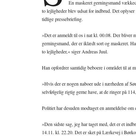
En maskeret gerningsmand vækkede 
to lejligheder blev udsat for indbrud. Det oplyser
tidlige pressebriefing.
»Det er anmeldt til os i nat kl. 00.08. Der bliver 
gerningsmand, der er iklædt sort og maskeret. Ha
to lejligheder,« siger Andreas Juul.
Han opfordrer samtidig beboere i området til at m
»Hvis der er nogen naboer ude i nærheden af Sønd
selvfølgelig rigtig gerne have, at de ringer på 114
Politiet har desuden modtaget en anmeldelse om 
»Den sidste sag, jeg har taget med, det er et indb
14.11. kl. 22.20. Det er sket på Lærkevej i Børkop