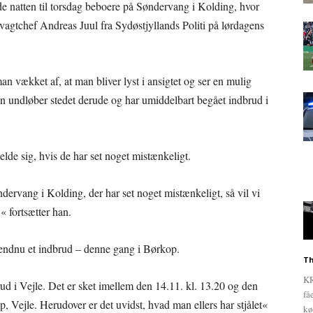
natten til torsdag beboere på Søndervang i Kolding, hvor
 vagtchef Andreas Juul fra Sydøstjyllands Politi på lørdagens
man vækket af, at man bliver lyst i ansigtet og ser en mulig
n undløber stedet derude og har umiddelbart begået indbrud i
elde sig, hvis de har set noget mistænkeligt.
ervang i Kolding, der har set noget mistænkeligt, så vil vi
,« fortsætter han.
endnu et indbrud – denne gang i Børkop.
Th
KR
rud i Vejle. Det er sket imellem den 14.11. kl. 13.20 og den
få
, Vejle. Herudover er det uvidst, hvad man ellers har stjålet«
kø